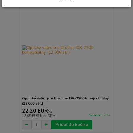
Optický valec pre Brother DR-2200 kompatibilný
(12 000 str.)
22,20 EUR
/
ks
Skladom 2 ks
18,05 EUR
bez DPH
Pridať do košíka