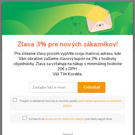
0
ks
+421 905 615 831
za
0,00 EUR
Menu
Hľadať
Zľava 3% pre nových zákazníkov!
Pre získanie zľavy prosím vyplňte svoju mailovú adresu, kde
Úvod
Tonery a náplne do tlačiarní
Brother
HL-2240
Vám obratom zašleme zľavový kupón na 3% z hodnoty
objednávky. Zľava sa vzťahuje na nákup v minimálnej hodnote
HL-2240
20€ s DPH.
Váš Tím Korekta.
Upresniť parametre
Odoslať
Prajem si odoberať novinky e-mailom podľa
podmienok spracovania osobných
Najnovšie
Najlacnejšie
Najdrahšie
údajov
.
Zobrazujem 1-2 z 2
Súhlasím so
spracovaním osobných údajov
pre účely registrácie.
strana
z 1
Zatvoriť