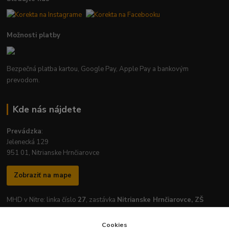
Možnosti platby
Bezpečná platba kartou, Google Pay, Apple Pay a bankovým
prevodom.
Kde nás nájdete
Prevádzka
:
Jelenecká 129
951 01, Nitrianske Hrnčiarovce
Zobraziť na mape
MHD v Nitre: linka číslo
27
, zastávka
Nitrianske Hrnčiarovce, ZŠ
Cookies