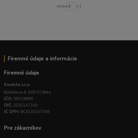
strana
z 1
Firemné údaje a informácie
Firemné údaje
Korekta s.r.o.
Bartókova 6, 949 01 Nitra
IČO:
36519898
DIČ:
2020147349
IČ DPH:
SK2020147349
Pre zákazníkov