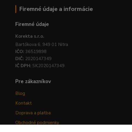
Firemné údaje a informácie
Firemné údaje
Korekta s.r.o.
Bartókova 6, 949 01 Nitra
IČO:
36519898
DIČ:
2020147349
IČ DPH:
SK2020147349
Pre zákazníkov
Blog
Kontakt
Doprava a platba
Obchodné podmienky