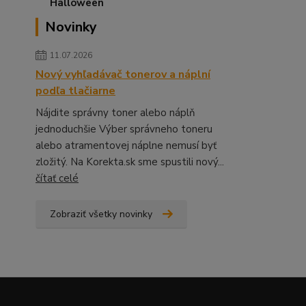
Novinky
11.07.2026
Nový vyhľadávač tonerov a náplní
podľa tlačiarne
Nájdite správny toner alebo náplň
jednoduchšie Výber správneho toneru
alebo atramentovej náplne nemusí byť
zložitý. Na Korekta.sk sme spustili nový...
čítať celé
Zobraziť všetky novinky