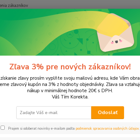
nia zákazníkov
Neviet
Hľadať
+421
onery a náplne do tlačiarní
Panasonic
KX-EP200
EP200
Zľava 3% pre nových zákazníkov!
 získanie zľavy prosím vyplňte svoju mailovú adresu, kde Vám obr
ategórii nebol nájdený žiadny tovar.
leme zľavový kupón na 3% z hodnoty objednávky. Zľava sa vzťahuj
nákup v minimálnej hodnote 20€ s DPH.
Váš Tím Korekta.
Odoslať
Prajem si odoberať novinky e-mailom podľa
podmienok spracovania osobných údajov
.