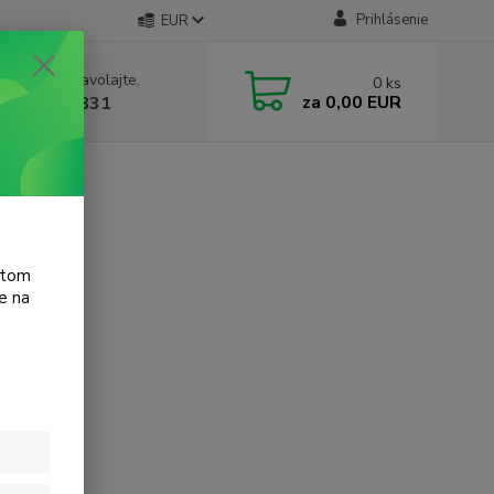
Prihlásenie
EUR
e si rady? Zavolajte.
0
ks
za
0,00 EUR
 905 615 831
atom
e na