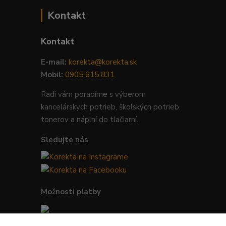
Kontakt
Kontakt
E-mail:
korekta@korekta.sk
Mobil:
0905 615 831
Radi vám poradíme s výberom
kancelárskych potrieb, školských potrieb,
tonerov a náplní do tlačiarní.
Sledujte nás
Možnosti platby