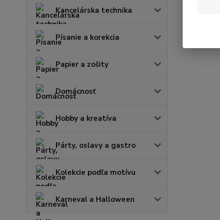
Kancelárska technika
Písanie a korekcia
Papier a zošity
Domácnosť
Hobby a kreatíva
Párty, oslavy a gastro
Kolekcie podľa motívu
Karneval a Halloween