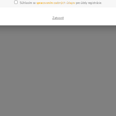
Súhlasím so
spracovaním osobných údajov
pre účely registrácie.
Zatvoriť