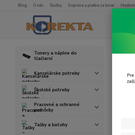
Blog
O nás
Služby
Doprava a platba za tovar
Hodnote
Úvod
T
Tonery a náplne do
tlačiarní
KX-
Kancelárske potreby
Pre
V tejto k
zaš
Školské potreby
Pracovné a ochranné
pomôcky
Tašky a batohy