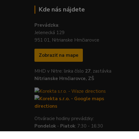
Kde nás nájdete
Prevádzka
:
Jelenecká 129
951 01, Nitrianske Hrnčiarovce
Zobraziť na mape
MHD v Nitre: linka číslo
27
, zastávka
Nitrianske Hrnčiarovce, ZŠ
Otváracie hodiny prevádzky:
Pondelok
-
Piatok
: 7:30 - 16:30