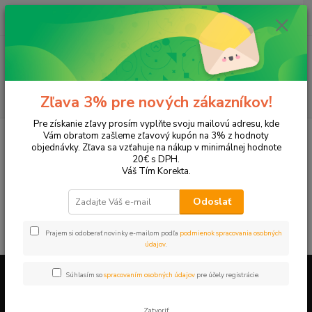
0
ks
+421 905 615 831
za
0,00 EUR
Menu
Hľadať
Zľava 3% pre nových zákazníkov!
Pre získanie zľavy prosím vyplňte svoju mailovú adresu, kde
Úvod
Tonery a náplne do tlačiarní
SAMSUNG
SCX-4016
Vám obratom zašleme zľavový kupón na 3% z hodnoty
objednávky. Zľava sa vzťahuje na nákup v minimálnej hodnote
SCX-4016
20€ s DPH.
Váš Tím Korekta.
V tejto kategórii nebol nájdený žiadny tovar.
Odoslať
Prajem si odoberať novinky e-mailom podľa
podmienok spracovania osobných
údajov
.
Súhlasím so
spracovaním osobných údajov
pre účely registrácie.
Firemné údaje a informácie
Zatvoriť