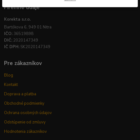
Firemné údaje
Korekta s.r.o.
Bartókova 6, 949 01 Nitra
IČO:
36519898
DIČ:
2020147349
IČ DPH:
SK2020147349
Pre zákazníkov
Blog
Kontakt
Doprava a platba
Obchodné podmienky
Ochrana osobných údajov
Odstúpenie od zmluvy
Hodnotenia zákazníkov