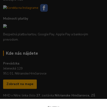
Možnosti platby
Bezpečná platba kartou, Google Pay, Apple Pay a bankovým
prevodom.
Kde nás nájdete
Prevádzka
:
Jelenecká 129
951 01, Nitrianske Hrnčiarovce
Zobraziť na mape
MHD v Nitre: linka číslo
27
, zastávka
Nitrianske Hrnčiarovce, ZŠ