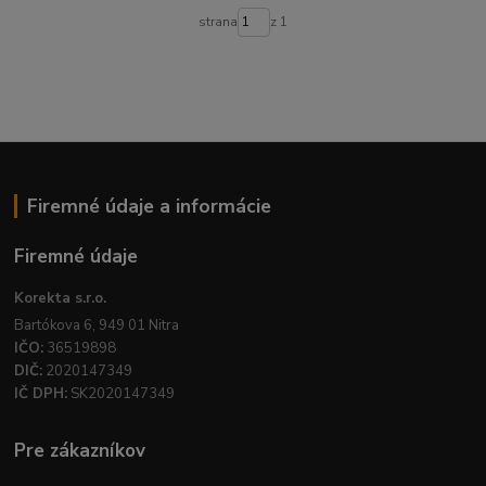
strana
z 1
Firemné údaje a informácie
Firemné údaje
Korekta s.r.o.
Bartókova 6, 949 01 Nitra
IČO:
36519898
DIČ:
2020147349
IČ DPH:
SK2020147349
Pre zákazníkov