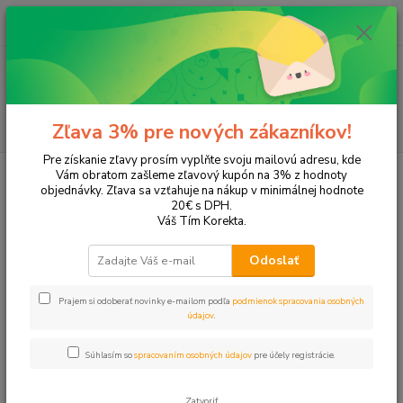
0
ks
EUR
+421 905 615 831
za
0,00 EUR
Menu
Hľadať
Zľava 3% pre nových zákazníkov!
Pre získanie zľavy prosím vyplňte svoju mailovú adresu, kde
Úvod
Tonery a náplne do tlačiarní
EPSON
Aculaser M2300DT
Vám obratom zašleme zľavový kupón na 3% z hodnoty
objednávky. Zľava sa vzťahuje na nákup v minimálnej hodnote
Aculaser M2300DT
20€ s DPH.
Váš Tím Korekta.
Upresniť parametre
Odoslať
Prajem si odoberať novinky e-mailom podľa
podmienok spracovania osobných
Najnovšie
Najlacnejšie
Najdrahšie
údajov
.
Zobrazujem 1-2 z 2
Súhlasím so
spracovaním osobných údajov
pre účely registrácie.
strana
z 1
Zatvoriť