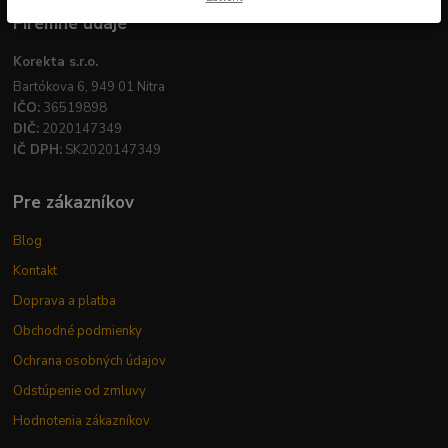
Firemné údaje
Korekta s.r.o.
Bartókova 6, 949 01 Nitra
IČO:
36519898
DIČ:
2020147349
IČ DPH:
SK2020147349
Pre zákazníkov
Blog
Kontakt
Doprava a platba
Obchodné podmienky
Ochrana osobných údajov
Odstúpenie od zmluvy
Hodnotenia zákazníkov