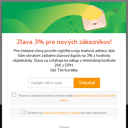
0
ks
+421 905 615 831
za
0,00 EUR
Menu
Hľadať
Zľava 3% pre nových zákazníkov!
Pre získanie zľavy prosím vyplňte svoju mailovú adresu, kde
Úvod
Tonery a náplne do tlačiarní
Canon
S630
Vám obratom zašleme zľavový kupón na 3% z hodnoty
objednávky. Zľava sa vzťahuje na nákup v minimálnej hodnote
S630
20€ s DPH.
Váš Tím Korekta.
V tejto kategórii nebol nájdený žiadny tovar.
Odoslať
Prajem si odoberať novinky e-mailom podľa
podmienok spracovania osobných
údajov
.
Súhlasím so
spracovaním osobných údajov
pre účely registrácie.
Firemné údaje a informácie
Zatvoriť