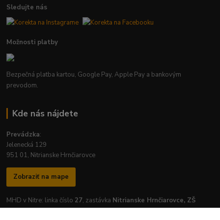
Sledujte nás
Možnosti platby
Bezpečná platba kartou, Google Pay, Apple Pay a bankovým
prevodom.
Kde nás nájdete
Prevádzka
:
Jelenecká 129
951 01, Nitrianske Hrnčiarovce
Zobraziť na mape
MHD v Nitre: linka číslo
27
, zastávka
Nitrianske Hrnčiarovce, ZŠ