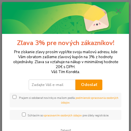
0
ks
+421 905 615 831
za
0,00 EUR
Menu
Hľadať
Zľava 3% pre nových zákazníkov!
Pre získanie zľavy prosím vyplňte svoju mailovú adresu, kde
Úvod
Tonery a náplne do tlačiarní
Panasonic
KX-FPG378
Vám obratom zašleme zľavový kupón na 3% z hodnoty
objednávky. Zľava sa vzťahuje na nákup v minimálnej hodnote
KX-FPG378
20€ s DPH.
Váš Tím Korekta.
Upresniť parametre
Odoslať
Prajem si odoberať novinky e-mailom podľa
podmienok spracovania osobných
Najnovšie
Najlacnejšie
Najdrahšie
údajov
.
Zobrazujem 1-1 z 1
Súhlasím so
spracovaním osobných údajov
pre účely registrácie.
strana
z 1
Zatvoriť