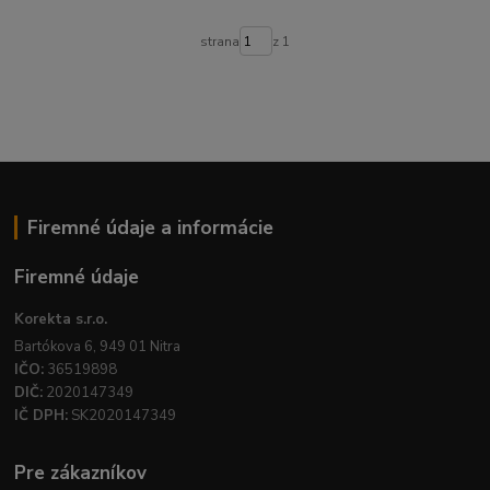
strana
z 1
Firemné údaje a informácie
Firemné údaje
Korekta s.r.o.
Bartókova 6, 949 01 Nitra
IČO:
36519898
DIČ:
2020147349
IČ DPH:
SK2020147349
Pre zákazníkov