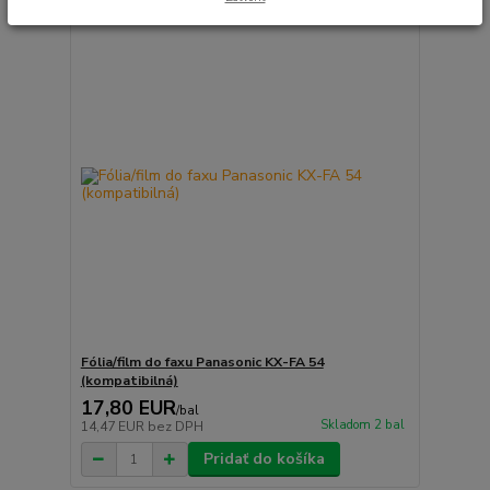
Fólia/film do faxu Panasonic KX-FA 54
(kompatibilná)
17,80 EUR
/
bal
Skladom 2 bal
14,47 EUR
bez DPH
Pridať do košíka