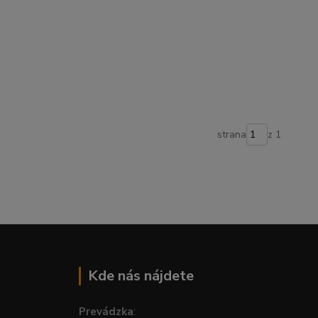
strana
z 1
Kde nás nájdete
Prevádzka
: