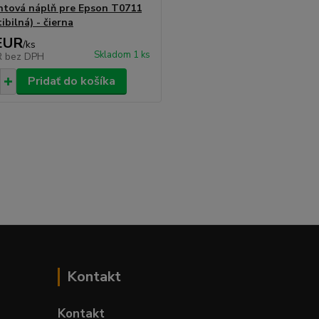
tová náplň pre Epson T0711
bilná) - čierna
EUR
/
ks
Skladom 1 ks
R
bez DPH
Pridať do košíka
Kontakt
Kontakt