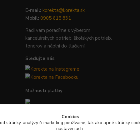
E-mail:
korekta@korekta.sk
Mobil:
0905 615 831
Radi vám poradíme s výberom
kancelárskych potrieb, školských potrieb,
tonerov a náplní do tlačiarní.
Sledujte nás
Možnosti platby
Bezpečná platba kartou, Google Pay,
Cookies
Apple Pay a bankovým prevodom.
od stránky, analýzy či marketing používame, tak ako aj iné stránky cooki
nastaveniach.