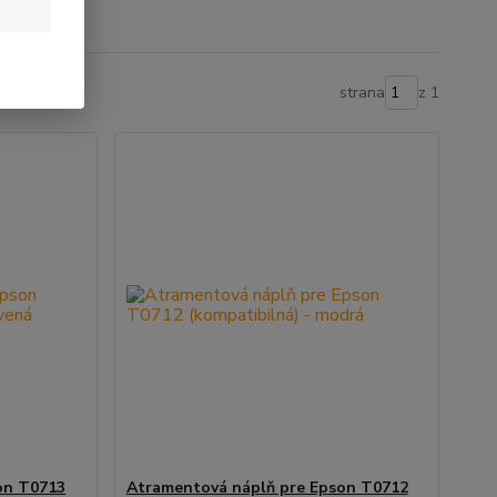
strana
z 1
on T0713
Atramentová náplň pre Epson T0712