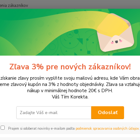
nia zákazníkov
Neviet
Hľadať
+421
onery a náplne do tlačiarní
EPSON
Stylus D120
us D120
Zľava 3% pre nových zákazníkov!
 získanie zľavy prosím vyplňte svoju mailovú adresu, kde Vám obr
leme zľavový kupón na 3% z hodnoty objednávky. Zľava sa vzťahuj
EUR
Od
nákup v minimálnej hodnote 20€ s DPH.
Váš Tím Korekta.
Odoslať
Upresniť parametr
Prajem si odoberať novinky e-mailom podľa
podmienok spracovania osobných údajov
.