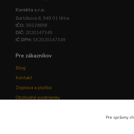
Korekta s.r.o.
Bartókova 6, 949 01 Nitra
IČO:
36519898
DIČ:
2020147349
IČ DPH:
SK2020147349
Pre zákazníkov
Blog
Kontakt
Doprava a platba
Obchodné podmienky
Ochrana osobných údajov
Odstúpenie od zmluvy
Pre správny ch
Hodnotenia zákazníkov