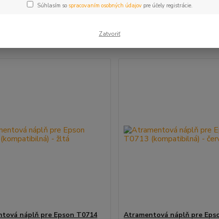
Súhlasím so
spracovaním osobných údajov
pre účely registrácie.
šie
Najlacnejšie
Najdrahšie
Zatvoriť
m 1-4 z 4
tová náplň pre Epson T0714
Atramentová náplň pre Eps