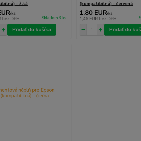
bilná) - žltá
(kompatibilná) - červená
EUR
1,80 EUR
/
ks
/
ks
Skladom 3 ks
S
R
bez DPH
1,46 EUR
bez DPH
Pridať do košíka
Pridať do koš