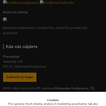
Možnosti platby
Bezpečná platba kartou, Google Pay, Apple Pay a bankovým
prevodom.
Kde nás nájdete
Prevádzka
:
Jelenecká 129
951 01, Nitrianske Hrnčiarovce
Zobraziť na mape
MHD v Nitre: linka číslo
27
, zastávka
Nitrianske Hrnčiarovce, ZŠ
Cookies
Pre správny chod stránky, analýzy či marketing používame, tak ako