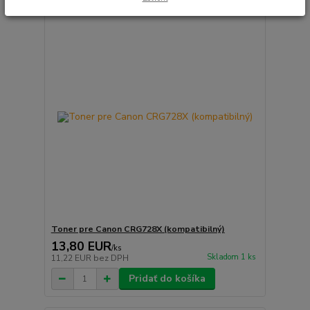
Toner pre Canon CRG728X (kompatibilný)
13,80 EUR
/
ks
Skladom 1 ks
11,22 EUR
bez DPH
Pridať do košíka