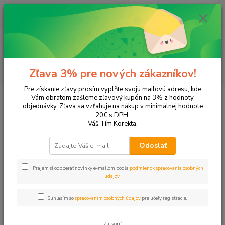
0
ks
EUR
+421 905 615 831
za
0,00 EUR
Menu
Hľadať
Zľava 3% pre nových zákazníkov!
Pre získanie zľavy prosím vyplňte svoju mailovú adresu, kde
Úvod
Tonery a náplne do tlačiarní
Canon
i-Sensys MF 4550
Vám obratom zašleme zľavový kupón na 3% z hodnoty
objednávky. Zľava sa vzťahuje na nákup v minimálnej hodnote
i-Sensys MF 4550
20€ s DPH.
Váš Tím Korekta.
Upresniť parametre
Odoslať
Prajem si odoberať novinky e-mailom podľa
podmienok spracovania osobných
Najnovšie
Najlacnejšie
Najdrahšie
údajov
.
Zobrazujem 1-2 z 2
Súhlasím so
spracovaním osobných údajov
pre účely registrácie.
strana
z 1
Zatvoriť