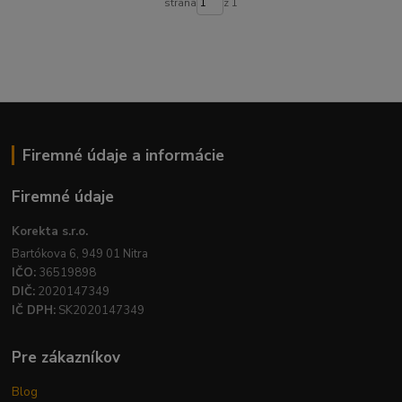
strana
z 1
Firemné údaje a informácie
Firemné údaje
Korekta s.r.o.
Bartókova 6, 949 01 Nitra
IČO:
36519898
DIČ:
2020147349
IČ DPH:
SK2020147349
Pre zákazníkov
Blog