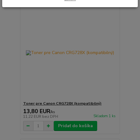
Toner pre Canon CRG728X (kompatibilný)
13,80 EUR
/
ks
Skladom 1 ks
11,22 EUR
bez DPH
Pridať do košíka