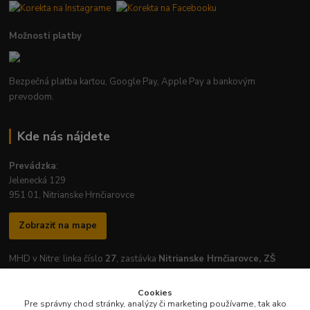
Možnosti platby
Bezpečná platba kartou, Google Pay, Apple Pay a bankovým
prevodom.
Kde nás nájdete
Prevádzka
:
Jelenecká 129
951 01, Nitrianske Hrnčiarovce
Zobraziť na mape
MHD v Nitre: linka číslo
27
, zastávka
Nitrianske Hrnčiarovce, ZŠ
Cookies
Pre správny chod stránky, analýzy či marketing používame, tak ako