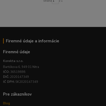
strana
z 1
Firemné údaje a informácie
Firemné údaje
Korekta s.r.o.
Bartókova 6, 949 01 Nitra
IČO:
36519898
DIČ:
2020147349
IČ DPH:
SK2020147349
Pre zákazníkov
Blog