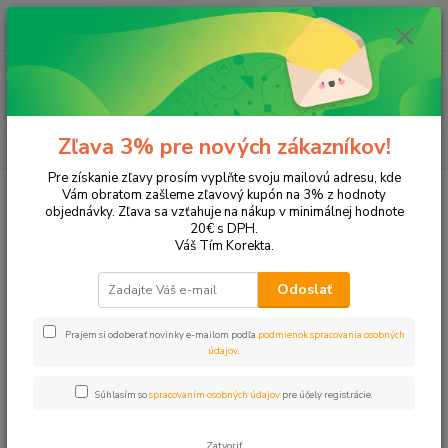
0
ks
EUR
+421 905 615 831
za
0,00 EUR
Menu
Hľadať
Zľava 3% pre nových zákazníkov!
Pre získanie zľavy prosím vyplňte svoju mailovú adresu, kde
Úvod
Tonery a náplne do tlačiarní
Canon
i-Sensys MF 4430
Vám obratom zašleme zľavový kupón na 3% z hodnoty
objednávky. Zľava sa vzťahuje na nákup v minimálnej hodnote
i-Sensys MF 4430
20€ s DPH.
Váš Tím Korekta.
Upresniť parametre
Odoslať
Prajem si odoberať novinky e-mailom podľa
podmienok spracovania osobných
Najnovšie
Najlacnejšie
Najdrahšie
údajov
.
Zobrazujem 1-2 z 2
Súhlasím so
spracovaním osobných údajov
pre účely registrácie.
strana
z 1
Zatvoriť