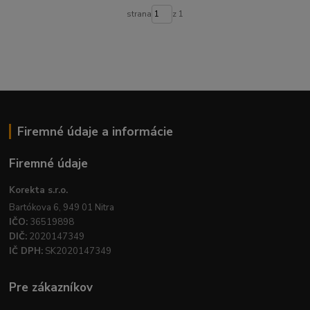
strana
z 1
Firemné údaje a informácie
Firemné údaje
Korekta s.r.o.
Bartókova 6, 949 01 Nitra
IČO:
36519898
DIČ:
2020147349
IČ DPH:
SK2020147349
Pre zákazníkov