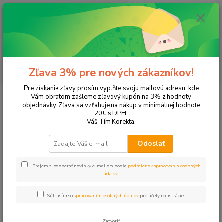
0
ks
EUR
+421 905 615 831
za
0,00 EUR
Menu
Hľadať
Zľava 3% pre nových zákazníkov!
Pre získanie zľavy prosím vyplňte svoju mailovú adresu, kde
Úvod
Tonery a náplne do tlačiarní
EPSON
Aculaser M2300DTN
Vám obratom zašleme zľavový kupón na 3% z hodnoty
objednávky. Zľava sa vzťahuje na nákup v minimálnej hodnote
Aculaser M2300DTN
20€ s DPH.
Váš Tím Korekta.
Upresniť parametre
Odoslať
Prajem si odoberať novinky e-mailom podľa
podmienok spracovania osobných
Najnovšie
Najlacnejšie
Najdrahšie
údajov
.
Zobrazujem 1-2 z 2
Súhlasím so
spracovaním osobných údajov
pre účely registrácie.
strana
z 1
Zatvoriť