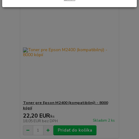
Toner pre Epson M2400 (kompatibilný) - 8000
kópií
22,20 EUR
/
ks
Skladom 2 ks
18,05 EUR
bez DPH
Pridať do košíka