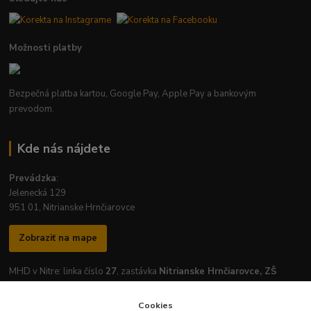
Možnosti platby
Bezpečná platba kartou, Google Pay, Apple Pay a bankovým
prevodom.
Kde nás nájdete
Prevádzka
:
Jelenecká 129
951 01, Nitrianske Hrnčiarovce
Zobraziť na mape
MHD v Nitre: linka číslo
27
, zastávka
Nitrianske Hrnčiarovce, ZŠ
Cookies