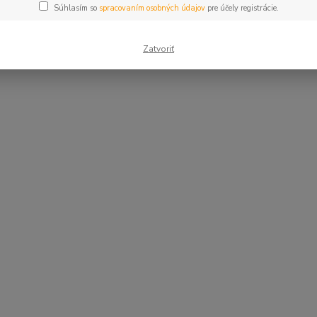
Súhlasím so
spracovaním osobných údajov
pre účely registrácie.
Zatvoriť