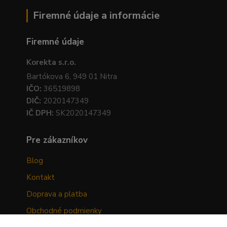
Firemné údaje a informácie
Firemné údaje
Korekta s.r.o.
Bartókova 6, 949 01 Nitra
IČO:
36519898
DIČ:
2020147349
IČ DPH:
SK2020147349
Pre zákazníkov
Blog
Kontakt
Doprava a platba
Obchodné podmienky