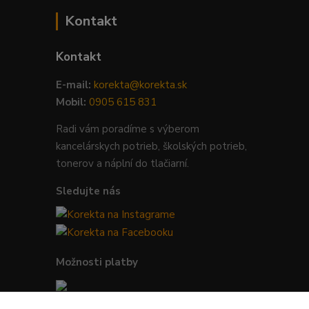
Kontakt
Kontakt
E-mail:
korekta@korekta.sk
Mobil:
0905 615 831
Radi vám poradíme s výberom
kancelárskych potrieb, školských potrieb,
tonerov a náplní do tlačiarní.
Sledujte nás
Možnosti platby