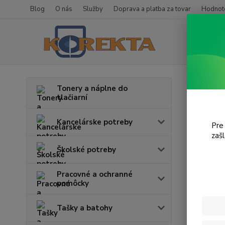
Blog
O nás
Služby
Doprava a platba za tovar
Hodnote
Úvod
T
Tonery a náplne do
tlačiarní
Acu
Kancelárske potreby
Pre
V tejto k
zaš
Školské potreby
Pracovné a ochranné
pomôcky
Tašky a batohy