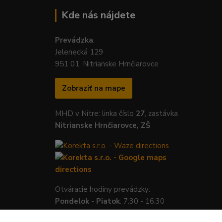
Kde nás nájdete
Prevádzka
:
Jelenecká 129
951 01, Nitrianske Hrnčiarovce
Zobraziť na mape
MHD v Nitre: linka číslo
27
, zastávka
Nitrianske Hrnčiarovce, ZŠ
Otváracie hodiny prevádzky:
Pondelok
-
Piatok
: 7:30 - 16:30