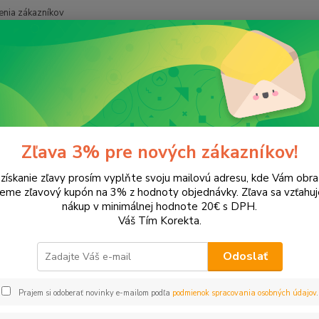
nia zákazníkov
Neviet
Hľadať
+421
onery a náplne do tlačiarní
EPSON
Aculaser CX17WF
laser CX17WF
Zľava 3% pre nových zákazníkov!
 získanie zľavy prosím vyplňte svoju mailovú adresu, kde Vám obr
ategórii nebol nájdený žiadny tovar.
leme zľavový kupón na 3% z hodnoty objednávky. Zľava sa vzťahuj
nákup v minimálnej hodnote 20€ s DPH.
Váš Tím Korekta.
Odoslať
Prajem si odoberať novinky e-mailom podľa
podmienok spracovania osobných údajov
.