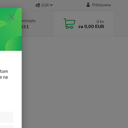
Prihlásenie
EUR
e si rady? Zavolajte.
0
ks
za
0,00 EUR
 905 615 831
atom
e na