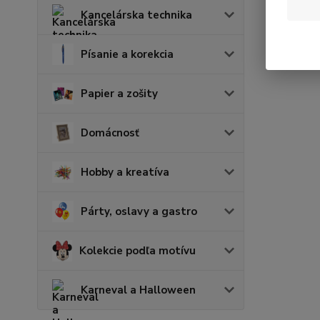
Kancelárska technika
Písanie a korekcia
Papier a zošity
Domácnosť
Hobby a kreatíva
Párty, oslavy a gastro
Kolekcie podľa motívu
Karneval a Halloween