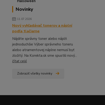
Novinky
11.07.2026
Nový vyhľadávač tonerov a náplní
podľa tlačiarne
Nájdite správny toner alebo náplň
jednoduchšie Výber správneho toneru
alebo atramentovej náplne nemusí byť
zložitý. Na Korekta.sk sme spustili nový...
čítať celé
Zobraziť všetky novinky