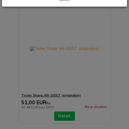
Toner Sharp AR-202LT (originálny)
51,00 EUR
/
ks
Nie je skladom
41,46 EUR
bez DPH
Detail