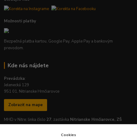
Možnosti platby
Bezpečná platba kartou, Google Pay, Apple Pay a bankovým
prevodom.
Kde nás nájdete
Prevádzka
:
Jelenecká 129
951 01, Nitrianske Hrnčiarovce
Zobraziť na mape
MHD v Nitre: linka číslo
27
, zastávka
Nitrianske Hrnčiarovce, ZŠ
Cookies