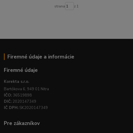
strana
z 1
Firemné údaje a informácie
Firemné údaje
Korekta s.r.o.
Bartókova 6, 949 01 Nitra
IČO:
36519898
DIČ:
2020147349
IČ DPH:
SK2020147349
Pre zákazníkov