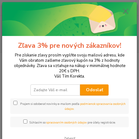
0
ks
EUR
+421 905 615 831
za
0,00 EUR
Menu
Hľadať
Zľava 3% pre nových zákazníkov!
Pre získanie zľavy prosím vyplňte svoju mailovú adresu, kde
Úvod
Tonery a náplne do tlačiarní
Sharp
AR-206
Vám obratom zašleme zľavový kupón na 3% z hodnoty
objednávky. Zľava sa vzťahuje na nákup v minimálnej hodnote
AR-206
20€ s DPH.
Váš Tím Korekta.
Upresniť parametre
Odoslať
Prajem si odoberať novinky e-mailom podľa
podmienok spracovania osobných
Najnovšie
Najlacnejšie
Najdrahšie
údajov
.
Zobrazujem 1-1 z 1
Súhlasím so
spracovaním osobných údajov
pre účely registrácie.
strana
z 1
Zatvoriť