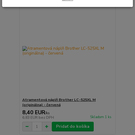
Atramentová náplň Brother LC-525XL M
(originálna) - červená
8,40 EUR
/
ks
Skladom 1 ks
6,83 EUR
bez DPH
Pridať do košíka