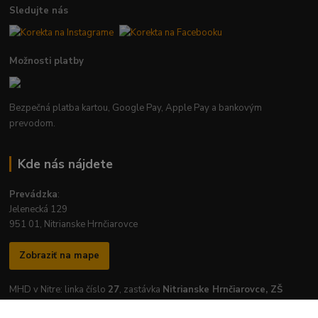
Sledujte nás
Možnosti platby
Bezpečná platba kartou, Google Pay, Apple Pay a bankovým
prevodom.
Kde nás nájdete
Prevádzka
:
Jelenecká 129
951 01, Nitrianske Hrnčiarovce
Zobraziť na mape
MHD v Nitre: linka číslo
27
, zastávka
Nitrianske Hrnčiarovce, ZŠ