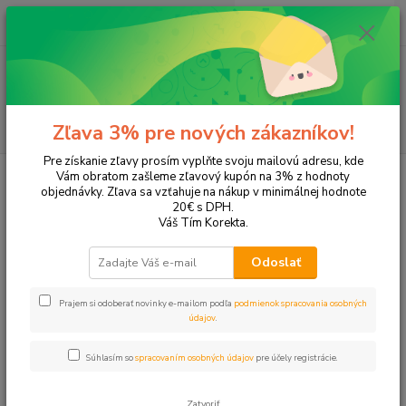
0
ks
EUR
+421 905 615 831
za
0,00 EUR
Menu
Hľadať
Zľava 3% pre nových zákazníkov!
Pre získanie zľavy prosím vyplňte svoju mailovú adresu, kde
Úvod
Tonery a náplne do tlačiarní
Brother
MFC-J200
Vám obratom zašleme zľavový kupón na 3% z hodnoty
objednávky. Zľava sa vzťahuje na nákup v minimálnej hodnote
MFC-J200
20€ s DPH.
Váš Tím Korekta.
Upresniť parametre
Odoslať
Prajem si odoberať novinky e-mailom podľa
podmienok spracovania osobných
Najnovšie
Najlacnejšie
Najdrahšie
údajov
.
Zobrazujem 1-2 z 2
Súhlasím so
spracovaním osobných údajov
pre účely registrácie.
strana
z 1
Zatvoriť