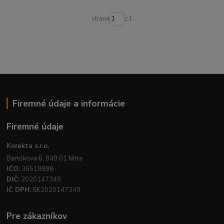
strana
z 1
Firemné údaje a informácie
Firemné údaje
Korekta s.r.o.
Bartókova 6, 949 01 Nitra
IČO:
36519898
DIČ:
2020147349
IČ DPH:
SK2020147349
Pre zákazníkov