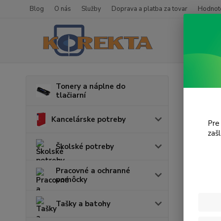
Blog
O nás
Služby
Doprava a platba za tovar
Hodnote
Úvod
T
Tonery a náplne do
tlačiarní
iP1
Kancelárske potreby
Pre
zaš
Cena:
Školské potreby
Pracovné a ochranné
pomôcky
Tašky a batohy