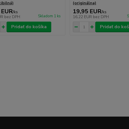
ibilná)
(originálna)
 EUR
19,95 EUR
/
ks
/
ks
Skladom 1 ks
S
UR
bez DPH
16,22 EUR
bez DPH
Pridať do košíka
Pridať do koš