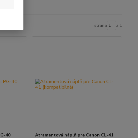
strana
z 1
PG-40
Atramentová náplň pre Canon CL-41