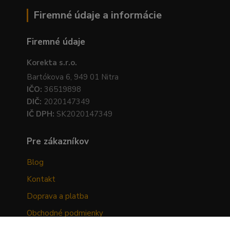
Firemné údaje a informácie
Firemné údaje
Korekta s.r.o.
Bartókova 6, 949 01 Nitra
IČO:
36519898
DIČ:
2020147349
IČ DPH:
SK2020147349
Pre zákazníkov
Blog
Kontakt
Doprava a platba
Obchodné podmienky