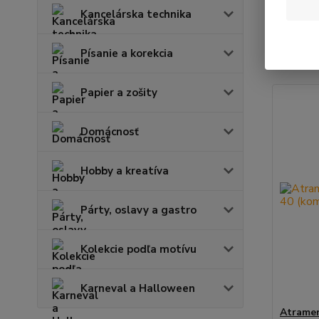
Kancelárska technika
Najnov
Písanie a korekcia
Zobrazuje
Papier a zošity
Domácnosť
Hobby a kreatíva
Párty, oslavy a gastro
Kolekcie podľa motívu
Karneval a Halloween
Atramen