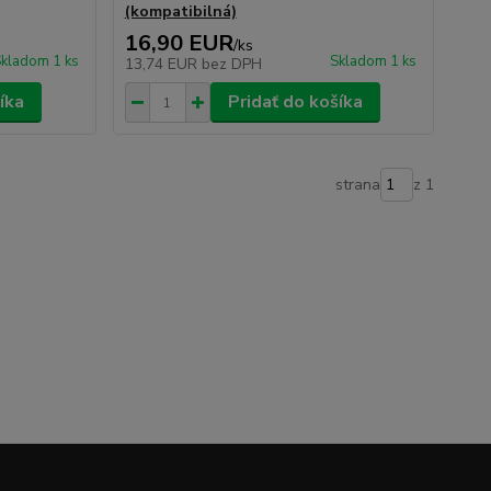
(kompatibilná)
16,90 EUR
/
ks
kladom 1 ks
Skladom 1 ks
13,74 EUR
bez DPH
íka
Pridať do košíka
strana
z 1