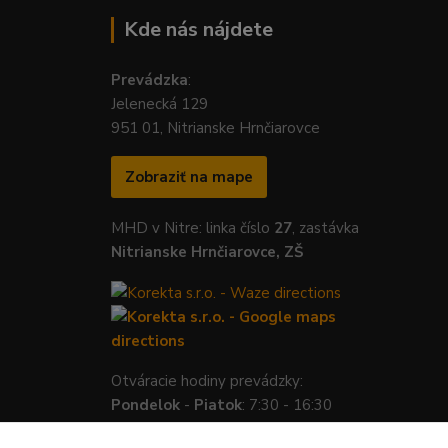
Kde nás nájdete
Prevádzka
:
Jelenecká 129
951 01, Nitrianske Hrnčiarovce
Zobraziť na mape
MHD v Nitre: linka číslo
27
, zastávka
Nitrianske Hrnčiarovce, ZŠ
Otváracie hodiny prevádzky:
Pondelok
-
Piatok
: 7:30 - 16:30