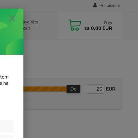
Prihlásenie
e si rady? Zavolajte.
0
ks
za
0,00 EUR
 905 615 831
atom
e na
Do
EUR
e