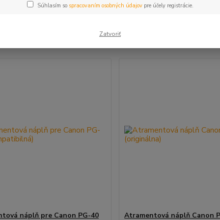
Súhlasím so
spracovaním osobných údajov
pre účely registrácie.
šie
Najlacnejšie
Najdrahšie
Zatvoriť
m 1-3 z 3
tová náplň pre Canon PG-40
Atramentová náplň Canon 