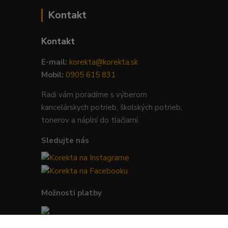
Kontakt
Kontakt
E-mail:
korekta@korekta.sk
Mobil:
0905 615 831
Radi vám poradíme s výberom
kancelárskych potrieb, školských potrieb,
tonerov a náplní do tlačiarní.
Sledujte nás
Možnosti platby