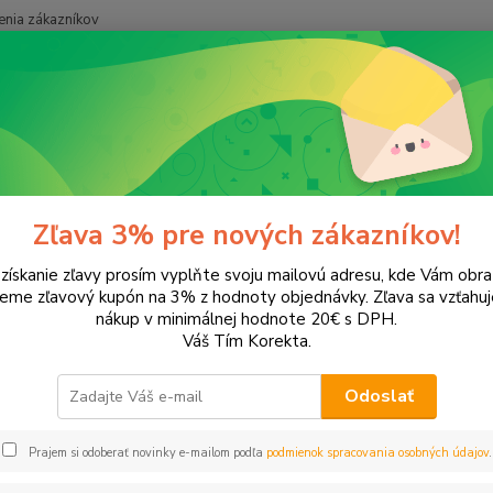
nia zákazníkov
Neviet
Hľadať
+421
onery a náplne do tlačiarní
Canon
iP1600
600
Zľava 3% pre nových zákazníkov!
 získanie zľavy prosím vyplňte svoju mailovú adresu, kde Vám obr
leme zľavový kupón na 3% z hodnoty objednávky. Zľava sa vzťahuj
EUR
Od
nákup v minimálnej hodnote 20€ s DPH.
Váš Tím Korekta.
Odoslať
Upresniť parametr
Prajem si odoberať novinky e-mailom podľa
podmienok spracovania osobných údajov
.