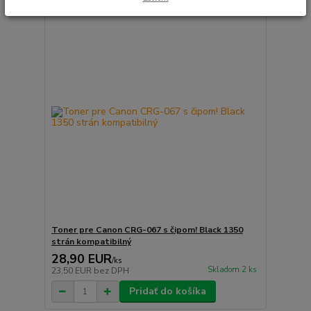
Toner pre Canon CRG-067 s čipom! Black 1350
strán kompatibilný
28,90 EUR
/
ks
Skladom 2 ks
23,50 EUR
bez DPH
Pridať do košíka