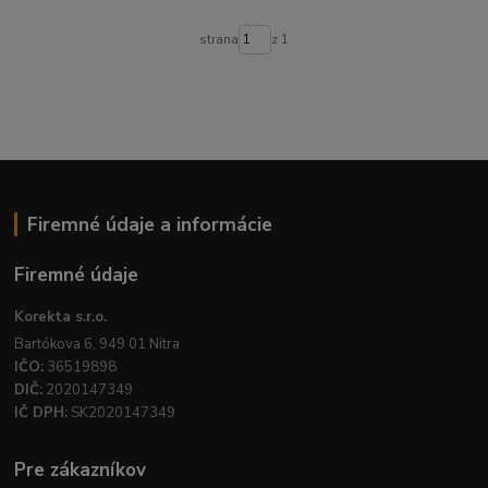
strana
z 1
Firemné údaje a informácie
Firemné údaje
Korekta s.r.o.
Bartókova 6, 949 01 Nitra
IČO:
36519898
DIČ:
2020147349
IČ DPH:
SK2020147349
Pre zákazníkov