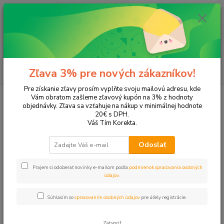
0
ks
EUR
+421 905 615 831
za
0,00 EUR
Menu
Hľadať
Zľava 3% pre nových zákazníkov!
Pre získanie zľavy prosím vyplňte svoju mailovú adresu, kde
Úvod
Tonery a náplne do tlačiarní
Canon
i-Sensys MF 657Cdw
Vám obratom zašleme zľavový kupón na 3% z hodnoty
objednávky. Zľava sa vzťahuje na nákup v minimálnej hodnote
i-Sensys MF 657Cdw
20€ s DPH.
Váš Tím Korekta.
Upresniť parametre
Odoslať
Prajem si odoberať novinky e-mailom podľa
podmienok spracovania osobných
Najnovšie
Najlacnejšie
Najdrahšie
údajov
.
Zobrazujem 1-4 z 4
Súhlasím so
spracovaním osobných údajov
pre účely registrácie.
strana
z 1
Zatvoriť