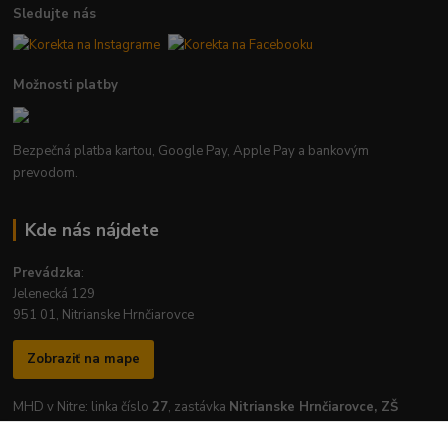
Sledujte nás
Možnosti platby
Bezpečná platba kartou, Google Pay, Apple Pay a bankovým
prevodom.
Kde nás nájdete
Prevádzka
:
Jelenecká 129
951 01, Nitrianske Hrnčiarovce
Zobraziť na mape
MHD v Nitre: linka číslo
27
, zastávka
Nitrianske Hrnčiarovce, ZŠ