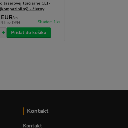
o laserovej tlačiarne CLT-
(kompatibilný) - čierny
 EUR
/
ks
Skladom 1 ks
UR
bez DPH
Pridať do košíka
Kontakt
Kontakt