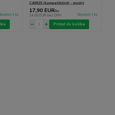
C4092S (kompatibilný) - modrý
17,90 EUR
/
ks
kladom 1 ks
Skladom 1 ks
14,55 EUR
bez DPH
íka
Pridať do košíka