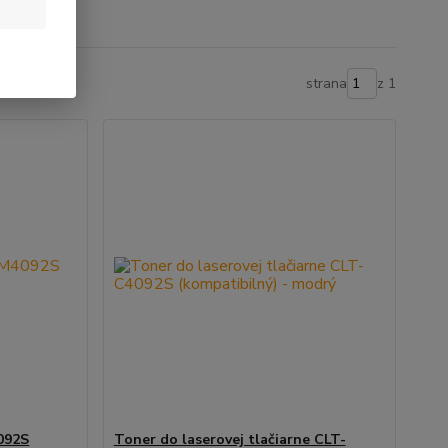
strana
z 1
092S
Toner do laserovej tlačiarne CLT-