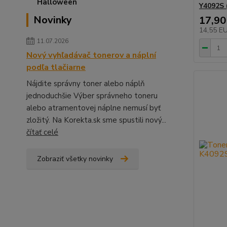
Y4092S 
Novinky
17,90
14,55 E
11.07.2026
Nový vyhľadávač tonerov a náplní
podľa tlačiarne
Nájdite správny toner alebo náplň
jednoduchšie Výber správneho toneru
alebo atramentovej náplne nemusí byť
zložitý. Na Korekta.sk sme spustili nový...
čítať celé
Zobraziť všetky novinky