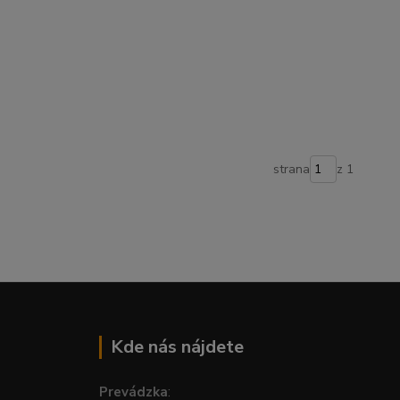
strana
z 1
Kde nás nájdete
Prevádzka
: