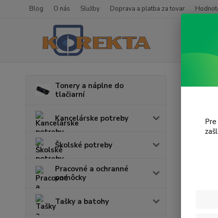
Blog
O nás
Služby
Doprava a platba za tovar
Hodnote
Úvod
T
Tonery a náplne do
tlačiarní
CLX
Kancelárske potreby
Pre
zaš
Cena:
Školské potreby
Pracovné a ochranné
pomôcky
Tašky a batohy