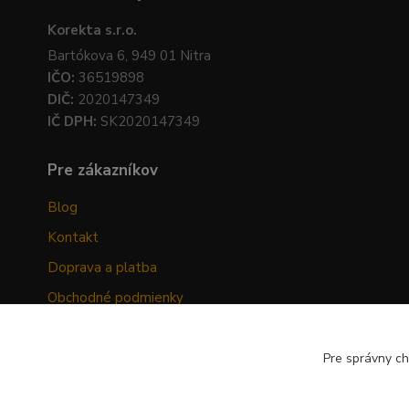
Korekta s.r.o.
Bartókova 6, 949 01 Nitra
IČO:
36519898
DIČ:
2020147349
IČ DPH:
SK2020147349
Pre zákazníkov
Blog
Kontakt
Doprava a platba
Obchodné podmienky
Ochrana osobných údajov
Odstúpenie od zmluvy
Pre správny ch
Hodnotenia zákazníkov