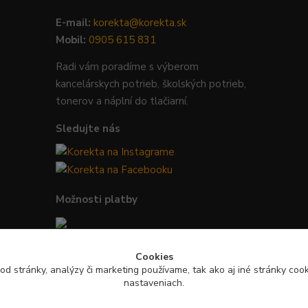
E-mail:
korekta@korekta.sk
Mobil:
0905 615 831
Radi vám poradíme s výberom
kancelárskych potrieb, školských potrieb,
tonerov a náplní do tlačiarní.
Sledujte nás
Možnosti platby
Bezpečná platba kartou, Google Pay,
Cookies
Apple Pay a bankovým prevodom.
od stránky, analýzy či marketing používame, tak ako aj iné stránky cooki
nastaveniach.