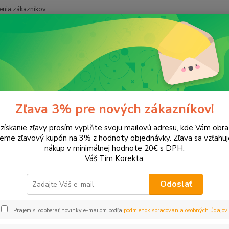
nia zákazníkov
Neviet
Hľadať
+421
onery a náplne do tlačiarní
SAMSUNG
CLX-3175FW
-3175FW
Zľava 3% pre nových zákazníkov!
 získanie zľavy prosím vyplňte svoju mailovú adresu, kde Vám obr
leme zľavový kupón na 3% z hodnoty objednávky. Zľava sa vzťahuj
EUR
Od
nákup v minimálnej hodnote 20€ s DPH.
Váš Tím Korekta.
Odoslať
Upresniť parametr
Prajem si odoberať novinky e-mailom podľa
podmienok spracovania osobných údajov
.