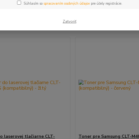
Súhlasím so
spracovaním osobných údajov
pre účely registrácie.
šie
Najlacnejšie
Najdrahšie
Zatvoriť
m 1-4 z 4
o laserovej tlačiarne CLT-
Toner pre Samsung CLT-M4