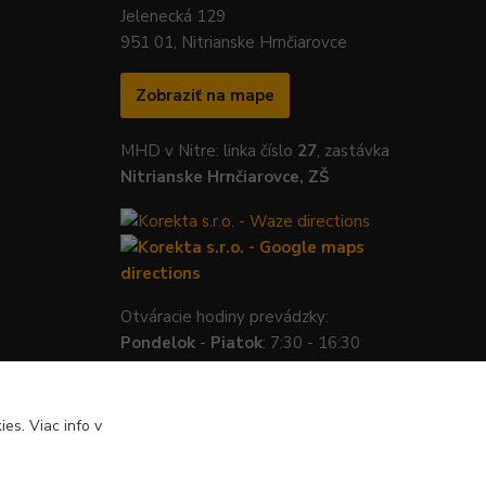
Jelenecká 129
951 01, Nitrianske Hrnčiarovce
Zobraziť na mape
MHD v Nitre: linka číslo
27
, zastávka
Nitrianske Hrnčiarovce, ZŠ
Otváracie hodiny prevádzky:
Pondelok
-
Piatok
: 7:30 - 16:30
es. Viac info v