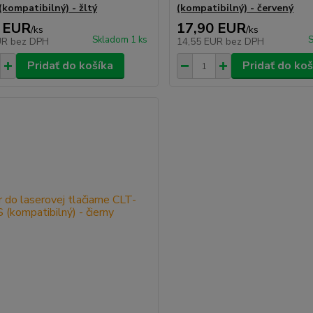
(kompatibilný) - žltý
(kompatibilný) - červený
 EUR
17,90 EUR
/
ks
/
ks
Skladom 1 ks
S
UR
bez DPH
14,55 EUR
bez DPH
Pridať do košíka
Pridať do koš