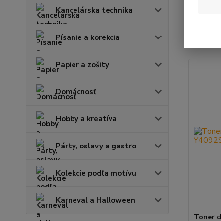
Kancelárska technika
Najnov
Písanie a korekcia
Zobrazuje
Papier a zošity
Domácnosť
Hobby a kreatíva
Párty, oslavy a gastro
Kolekcie podľa motívu
Karneval a Halloween
Toner d