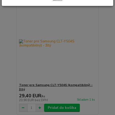
Toner pre Samsung CLT-Y504S (kompatibilný) -
žltý
29,40 EUR
/
ks
Skladom 1 ks
23,90 EUR
bez DPH
Pridať do košíka