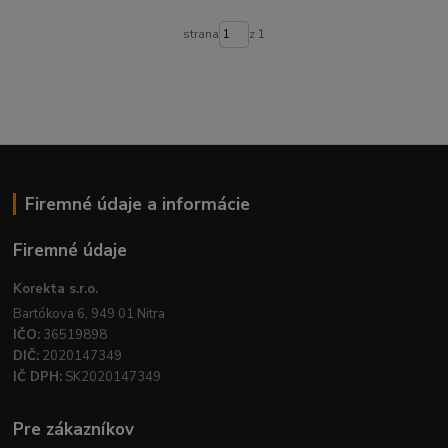
strana
z 1
Firemné údaje a informácie
Firemné údaje
Korekta s.r.o.
Bartókova 6, 949 01 Nitra
IČO:
36519898
DIČ:
2020147349
IČ DPH:
SK2020147349
Pre zákazníkov