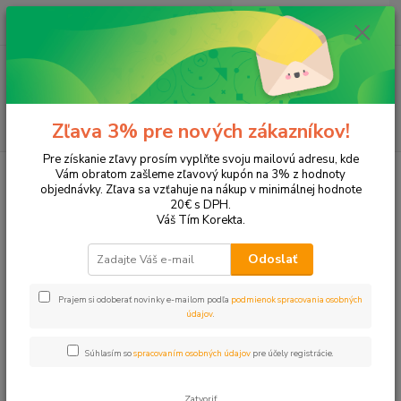
0
ks
+421 905 615 831
za
0,00 EUR
Menu
Hľadať
Zľava 3% pre nových zákazníkov!
Pre získanie zľavy prosím vyplňte svoju mailovú adresu, kde
Úvod
Tonery a náplne do tlačiarní
SAMSUNG
CLP-365
Vám obratom zašleme zľavový kupón na 3% z hodnoty
objednávky. Zľava sa vzťahuje na nákup v minimálnej hodnote
CLP-365
20€ s DPH.
Váš Tím Korekta.
Upresniť parametre
Odoslať
Prajem si odoberať novinky e-mailom podľa
podmienok spracovania osobných
Najnovšie
Najlacnejšie
Najdrahšie
údajov
.
Zobrazujem 1-8 z 8
Súhlasím so
spracovaním osobných údajov
pre účely registrácie.
strana
z 1
Zatvoriť