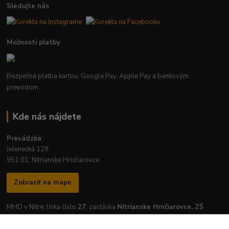
Sledujte nás
Možnosti platby
Bezpečná platba kartou, Google Pay, Apple Pay a bankovým
prevodom.
Kde nás nájdete
Prevádzka
:
Jelenecká 129
951 01, Nitrianske Hrnčiarovce
Zobraziť na mape
MHD v Nitre: linka číslo
27
, zastávka
Nitrianske Hrnčiarovce, ZŠ