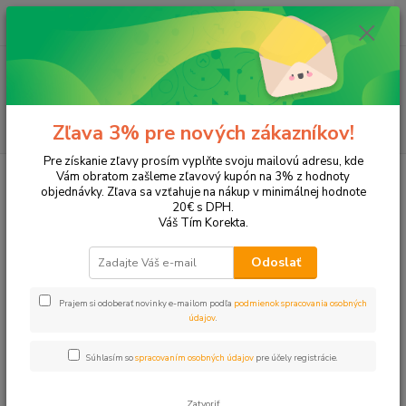
0
ks
+421 905 615 831
za
0,00 EUR
Menu
Hľadať
Zľava 3% pre nových zákazníkov!
Pre získanie zľavy prosím vyplňte svoju mailovú adresu, kde
Úvod
Tonery a náplne do tlačiarní
EPSON
L100
Vám obratom zašleme zľavový kupón na 3% z hodnoty
objednávky. Zľava sa vzťahuje na nákup v minimálnej hodnote
L100
20€ s DPH.
Váš Tím Korekta.
Upresniť parametre
Odoslať
Prajem si odoberať novinky e-mailom podľa
podmienok spracovania osobných
Najnovšie
Najlacnejšie
Najdrahšie
údajov
.
Zobrazujem 1-4 z 4
Súhlasím so
spracovaním osobných údajov
pre účely registrácie.
strana
z 1
Zatvoriť