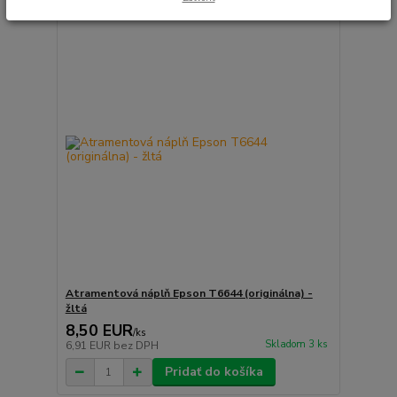
Atramentová náplň Epson T6644 (originálna) -
žltá
8,50 EUR
/
ks
Skladom 3 ks
6,91 EUR
bez DPH
Pridať do košíka