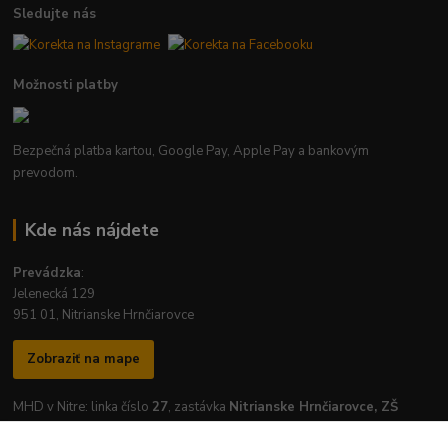
Sledujte nás
Možnosti platby
Bezpečná platba kartou, Google Pay, Apple Pay a bankovým
prevodom.
Kde nás nájdete
Prevádzka
:
Jelenecká 129
951 01, Nitrianske Hrnčiarovce
Zobraziť na mape
MHD v Nitre: linka číslo
27
, zastávka
Nitrianske Hrnčiarovce, ZŠ