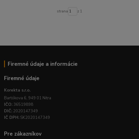
strana
z 1
Firemné údaje a informácie
Firemné údaje
Korekta s.r.o.
Bartókova 6, 949 01 Nitra
IČO:
36519898
DIČ:
2020147349
IČ DPH:
SK2020147349
Pre zákazníkov