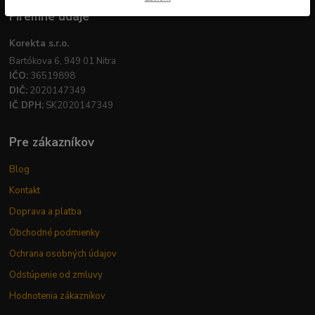
Firemné údaje
Korekta s.r.o.
Bartókova 6, 949 01 Nitra
IČO:
36519898
DIČ:
2020147349
IČ DPH:
SK2020147349
Pre zákazníkov
Blog
Kontakt
Doprava a platba
Obchodné podmienky
Ochrana osobných údajov
Odstúpenie od zmluvy
Hodnotenia zákazníkov