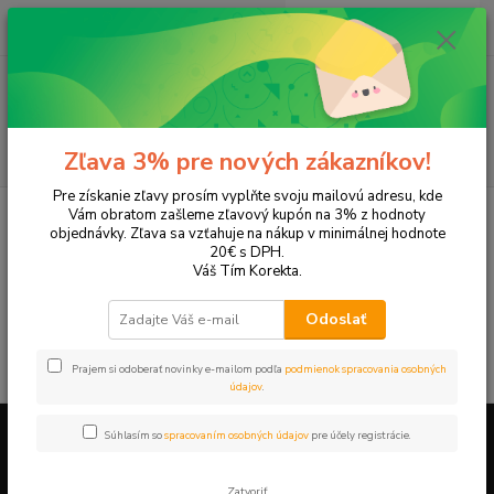
0
ks
EUR
+421 905 615 831
za
0,00 EUR
Menu
Hľadať
Zľava 3% pre nových zákazníkov!
Pre získanie zľavy prosím vyplňte svoju mailovú adresu, kde
Úvod
Tonery a náplne do tlačiarní
Panasonic
KX-FP364
Vám obratom zašleme zľavový kupón na 3% z hodnoty
objednávky. Zľava sa vzťahuje na nákup v minimálnej hodnote
KX-FP364
20€ s DPH.
Váš Tím Korekta.
V tejto kategórii nebol nájdený žiadny tovar.
Odoslať
Prajem si odoberať novinky e-mailom podľa
podmienok spracovania osobných
údajov
.
Súhlasím so
spracovaním osobných údajov
pre účely registrácie.
Firemné údaje a informácie
Zatvoriť