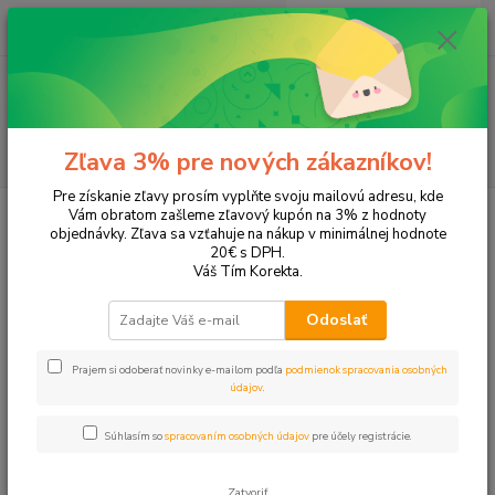
0
ks
EUR
+421 905 615 831
za
0,00 EUR
Menu
Hľadať
Zľava 3% pre nových zákazníkov!
Pre získanie zľavy prosím vyplňte svoju mailovú adresu, kde
Úvod
Tonery a náplne do tlačiarní
Brother
MFC-J6720DW
Vám obratom zašleme zľavový kupón na 3% z hodnoty
objednávky. Zľava sa vzťahuje na nákup v minimálnej hodnote
MFC-J6720DW
20€ s DPH.
Váš Tím Korekta.
Upresniť parametre
Odoslať
Prajem si odoberať novinky e-mailom podľa
podmienok spracovania osobných
Najnovšie
Najlacnejšie
Najdrahšie
údajov
.
Zobrazujem 1-5 z 5
Súhlasím so
spracovaním osobných údajov
pre účely registrácie.
strana
z 1
Zatvoriť