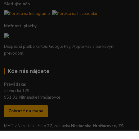
Sledujte nás
Možnosti platby
Bezpečná platba kartou, Google Pay, Apple Pay a bankovým
prevodom.
Kde nás nájdete
Prevádzka
:
Jelenecká 129
951 01, Nitrianske Hrnčiarovce
Zobraziť na mape
MHD v Nitre: linka číslo
27
, zastávka
Nitrianske Hrnčiarovce, ZŠ