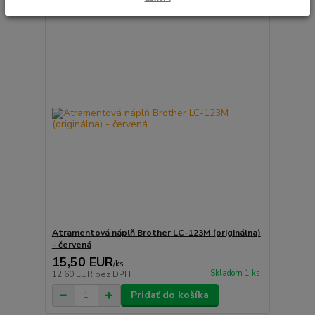
Atramentová náplň Brother LC-123M (originálna)
- červená
15,50 EUR
/
ks
Skladom 1 ks
12,60 EUR
bez DPH
Pridať do košíka