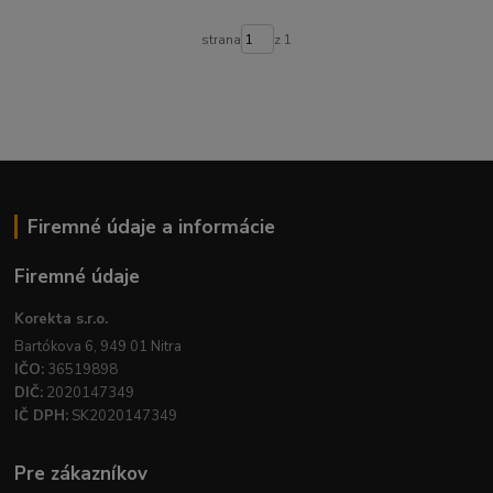
strana
z 1
Firemné údaje a informácie
Firemné údaje
Korekta s.r.o.
Bartókova 6, 949 01 Nitra
IČO:
36519898
DIČ:
2020147349
IČ DPH:
SK2020147349
Pre zákazníkov