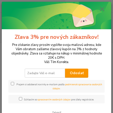
0
ks
+421 905 615 831
za
0,00 EUR
Menu
Hľadať
Zľava 3% pre nových zákazníkov!
Pre získanie zľavy prosím vyplňte svoju mailovú adresu, kde
Úvod
Tonery a náplne do tlačiarní
Canon
LBP-7200
Vám obratom zašleme zľavový kupón na 3% z hodnoty
objednávky. Zľava sa vzťahuje na nákup v minimálnej hodnote
LBP-7200
20€ s DPH.
Váš Tím Korekta.
Upresniť parametre
Odoslať
Prajem si odoberať novinky e-mailom podľa
podmienok spracovania osobných
Najnovšie
Najlacnejšie
Najdrahšie
údajov
.
Zobrazujem 1-4 z 4
Súhlasím so
spracovaním osobných údajov
pre účely registrácie.
strana
z 1
Zatvoriť