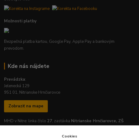
Možnosti platby
Bezpečná platba kartou, Google Pay, Apple Pay a bankovým
prevodom.
Kde nás nájdete
Prevádzka
:
Jelenecká 129
951 01, Nitrianske Hrnčiarovce
Zobraziť na mape
MHD v Nitre: linka číslo
27
, zastávka
Nitrianske Hrnčiarovce, ZŠ
Cookies