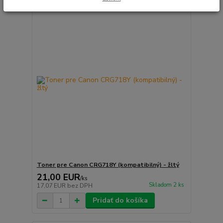
Toner pre Canon CRG718Y (kompatibilný) - žltý
21,00 EUR
/
ks
Skladom 2 ks
17,07 EUR
bez DPH
Pridať do košíka