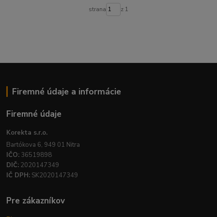
strana
z 1
Firemné údaje a informácie
Firemné údaje
Korekta s.r.o.
Bartókova 6, 949 01 Nitra
IČO:
36519898
DIČ:
2020147349
IČ DPH:
SK2020147349
Pre zákazníkov