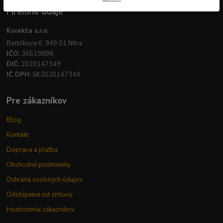
Firemné údaje
Korekta s.r.o.
Bartókova 6, 949 01 Nitra
IČO:
36519898
DIČ:
2020147349
IČ DPH:
SK2020147349
Pre zákazníkov
Blog
Kontakt
Doprava a platba
Obchodné podmienky
Ochrana osobných údajov
Odstúpenie od zmluvy
Hodnotenia zákazníkov