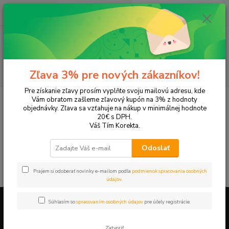
0
ks
EUR
+421 905 615 831
za
0,00 EUR
Menu
Hľadať
Zľava 3% pre nových zákazníkov!
Pre získanie zľavy prosím vyplňte svoju mailovú adresu, kde
Úvod
Tonery a náplne do tlačiarní
OKI
Oki B 4300
Vám obratom zašleme zľavový kupón na 3% z hodnoty
objednávky. Zľava sa vzťahuje na nákup v minimálnej hodnote
Oki B 4300
20€ s DPH.
Váš Tím Korekta.
V tejto kategórii nebol nájdený žiadny tovar.
Odoslať
Prajem si odoberať novinky e-mailom podľa
podmienok spracovania osobných
údajov
.
Súhlasím so
spracovaním osobných údajov
pre účely registrácie.
Firemné údaje a informácie
Zatvoriť