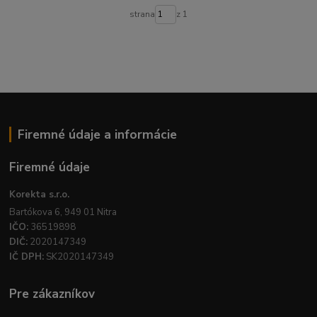
strana
z 1
Firemné údaje a informácie
Firemné údaje
Korekta s.r.o.
Bartókova 6, 949 01 Nitra
IČO:
36519898
DIČ:
2020147349
IČ DPH:
SK2020147349
Pre zákazníkov