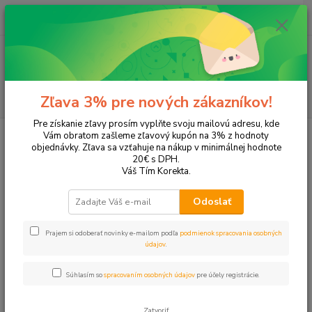
0
ks
+421 905 615 831
za
0,00 EUR
Menu
Hľadať
Zľava 3% pre nových zákazníkov!
Pre získanie zľavy prosím vyplňte svoju mailovú adresu, kde
Úvod
Tonery a náplne do tlačiarní
EPSON
Aculaser M2300
Vám obratom zašleme zľavový kupón na 3% z hodnoty
objednávky. Zľava sa vzťahuje na nákup v minimálnej hodnote
Aculaser M2300
20€ s DPH.
Váš Tím Korekta.
Upresniť parametre
Odoslať
Prajem si odoberať novinky e-mailom podľa
podmienok spracovania osobných
Najnovšie
Najlacnejšie
Najdrahšie
údajov
.
Zobrazujem 1-2 z 2
Súhlasím so
spracovaním osobných údajov
pre účely registrácie.
strana
z 1
Zatvoriť