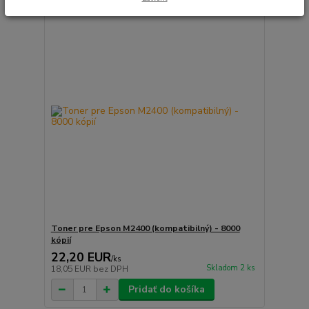
Toner pre Epson M2400 (kompatibilný) - 8000
kópií
22,20 EUR
/
ks
Skladom 2 ks
18,05 EUR
bez DPH
Pridať do košíka