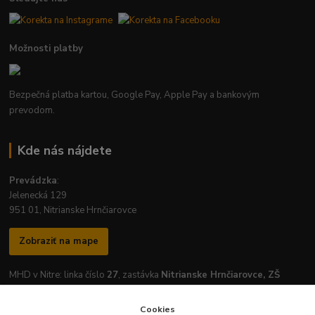
Možnosti platby
Bezpečná platba kartou, Google Pay, Apple Pay a bankovým
prevodom.
Kde nás nájdete
Prevádzka
:
Jelenecká 129
951 01, Nitrianske Hrnčiarovce
Zobraziť na mape
MHD v Nitre: linka číslo
27
, zastávka
Nitrianske Hrnčiarovce, ZŠ
Cookies