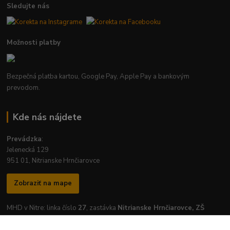
Sledujte nás
Možnosti platby
Bezpečná platba kartou, Google Pay, Apple Pay a bankovým
prevodom.
Kde nás nájdete
Prevádzka
:
Jelenecká 129
951 01, Nitrianske Hrnčiarovce
Zobraziť na mape
MHD v Nitre: linka číslo
27
, zastávka
Nitrianske Hrnčiarovce, ZŠ