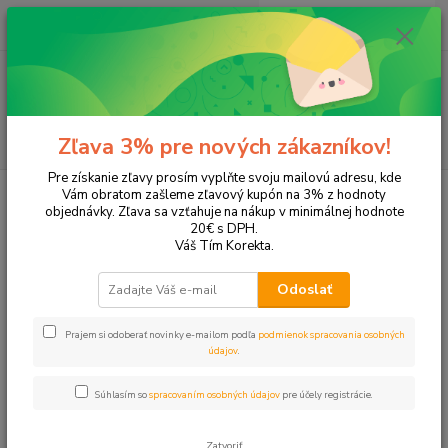
0
ks
EUR
+421 905 615 831
za
0,00 EUR
Menu
Hľadať
Zľava 3% pre nových zákazníkov!
Pre získanie zľavy prosím vyplňte svoju mailovú adresu, kde
Úvod
Tonery a náplne do tlačiarní
SAMSUNG
CLP-365W
Vám obratom zašleme zľavový kupón na 3% z hodnoty
objednávky. Zľava sa vzťahuje na nákup v minimálnej hodnote
CLP-365W
20€ s DPH.
Váš Tím Korekta.
Upresniť parametre
Odoslať
Prajem si odoberať novinky e-mailom podľa
podmienok spracovania osobných
Najnovšie
Najlacnejšie
Najdrahšie
údajov
.
Zobrazujem 1-8 z 8
Súhlasím so
spracovaním osobných údajov
pre účely registrácie.
strana
z 1
Zatvoriť