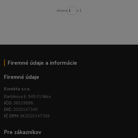
strana
z 1
Firemné údaje a informácie
Firemné údaje
Korekta s.r.o.
Bartókova 6, 949 01 Nitra
IČO:
36519898
DIČ:
2020147349
IČ DPH:
SK2020147349
Pre zákazníkov