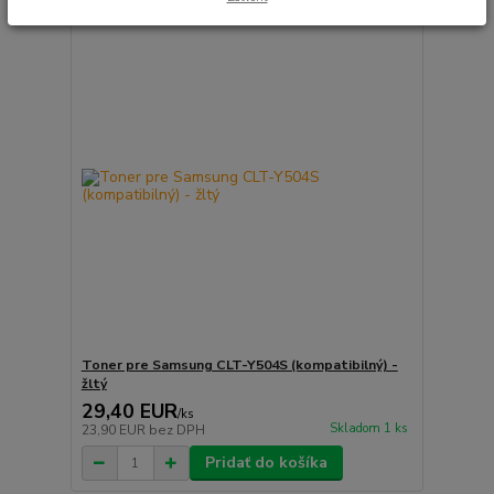
Toner pre Samsung CLT-Y504S (kompatibilný) -
žltý
29,40 EUR
/
ks
Skladom 1 ks
23,90 EUR
bez DPH
Pridať do košíka