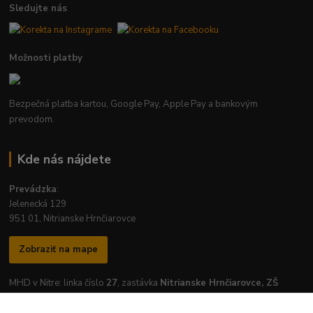
Sledujte nás
Možnosti platby
Bezpečná platba kartou, Google Pay, Apple Pay a bankovým
prevodom.
Kde nás nájdete
Prevádzka
:
Jelenecká 129
951 01, Nitrianske Hrnčiarovce
Zobraziť na mape
MHD v Nitre: linka číslo
27
, zastávka
Nitrianske Hrnčiarovce, ZŠ