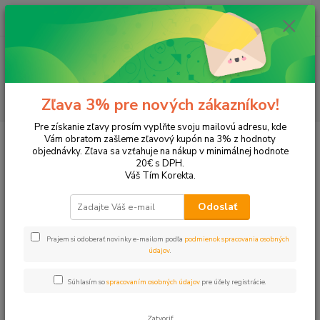
0
ks
EUR
+421 905 615 831
za
0,00 EUR
Menu
Hľadať
Zľava 3% pre nových zákazníkov!
Pre získanie zľavy prosím vyplňte svoju mailovú adresu, kde
Úvod
Tonery a náplne do tlačiarní
EPSON
Expression Home XP-335
Vám obratom zašleme zľavový kupón na 3% z hodnoty
objednávky. Zľava sa vzťahuje na nákup v minimálnej hodnote
Expression Home XP-335
20€ s DPH.
Váš Tím Korekta.
Upresniť parametre
Odoslať
Prajem si odoberať novinky e-mailom podľa
podmienok spracovania osobných
Najnovšie
Najlacnejšie
Najdrahšie
údajov
.
Zobrazujem 1-8 z 8
Súhlasím so
spracovaním osobných údajov
pre účely registrácie.
strana
z 1
Zatvoriť