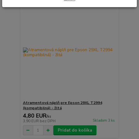
Atramentová náplň pre Epson 29XL T2994
(kompatibilná) - žltá
4,80 EUR
/
ks
Skladom 3 ks
3,90 EUR
bez DPH
Pridať do košíka