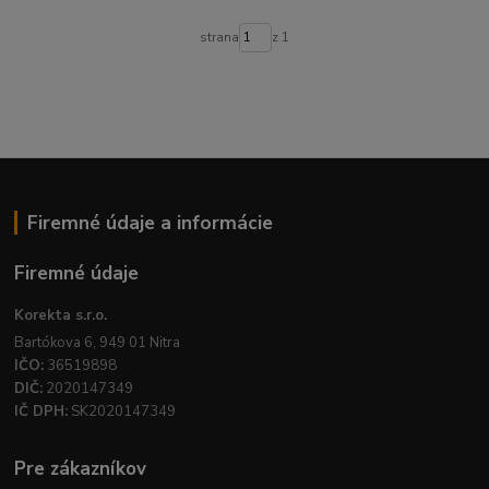
strana
z 1
Firemné údaje a informácie
Firemné údaje
Korekta s.r.o.
Bartókova 6, 949 01 Nitra
IČO:
36519898
DIČ:
2020147349
IČ DPH:
SK2020147349
Pre zákazníkov