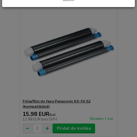
Fólia/film do faxu Panasonic KX-FA 52
(kompatibilná)
15,98 EUR
/
bal
Skladom 1 bal
12,99 EUR
bez DPH
Pridať do košíka