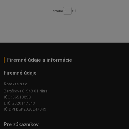
strana
z 1
Firemné údaje a informácie
Firemné údaje
Korekta s.r.o.
Bartókova 6, 949 01 Nitra
IČO:
36519898
DIČ:
2020147349
IČ DPH:
SK2020147349
Pre zákazníkov