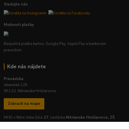
Sledujte nás
Možnosti platby
Bezpečná platba kartou, Google Pay, Apple Pay a bankovým
prevodom.
Kde nás nájdete
Prevádzka
:
Jelenecká 129
951 01, Nitrianske Hrnčiarovce
Zobraziť na mape
MHD v Nitre: linka číslo
27
, zastávka
Nitrianske Hrnčiarovce, ZŠ