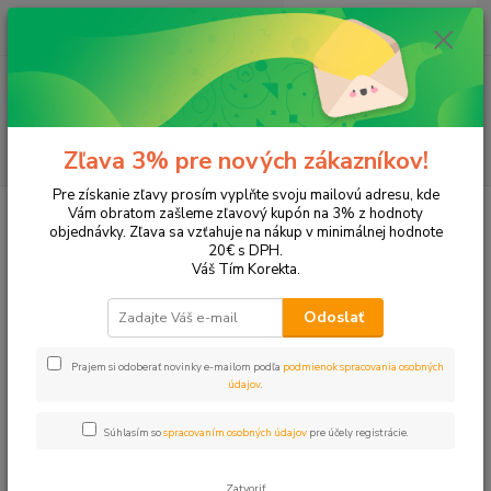
0
ks
EUR
+421 905 615 831
za
0,00 EUR
Menu
Hľadať
Zľava 3% pre nových zákazníkov!
Pre získanie zľavy prosím vyplňte svoju mailovú adresu, kde
Úvod
Tonery a náplne do tlačiarní
Panasonic
KX-FP215e
Vám obratom zašleme zľavový kupón na 3% z hodnoty
objednávky. Zľava sa vzťahuje na nákup v minimálnej hodnote
KX-FP215e
20€ s DPH.
Váš Tím Korekta.
Upresniť parametre
Odoslať
Prajem si odoberať novinky e-mailom podľa
podmienok spracovania osobných
Najnovšie
Najlacnejšie
Najdrahšie
údajov
.
Zobrazujem 1-1 z 1
Súhlasím so
spracovaním osobných údajov
pre účely registrácie.
strana
z 1
Zatvoriť