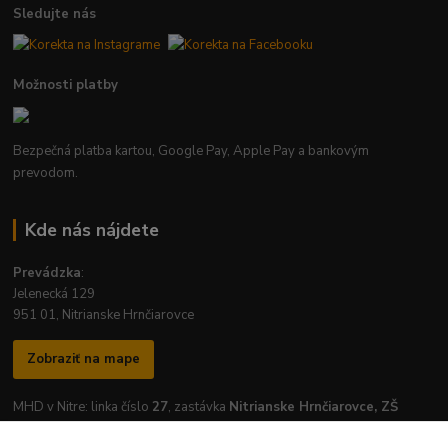
Sledujte nás
Možnosti platby
Bezpečná platba kartou, Google Pay, Apple Pay a bankovým
prevodom.
Kde nás nájdete
Prevádzka
:
Jelenecká 129
951 01, Nitrianske Hrnčiarovce
Zobraziť na mape
MHD v Nitre: linka číslo
27
, zastávka
Nitrianske Hrnčiarovce, ZŠ