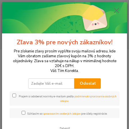
0
ks
EUR
+421 905 615 831
za
0,00 EUR
Menu
Hľadať
Zľava 3% pre nových zákazníkov!
Pre získanie zľavy prosím vyplňte svoju mailovú adresu, kde
Úvod
Tonery a náplne do tlačiarní
EPSON
Stylus Office B40W
Vám obratom zašleme zľavový kupón na 3% z hodnoty
objednávky. Zľava sa vzťahuje na nákup v minimálnej hodnote
Stylus Office B40W
20€ s DPH.
Váš Tím Korekta.
Upresniť parametre
Odoslať
Prajem si odoberať novinky e-mailom podľa
podmienok spracovania osobných
Najnovšie
Najlacnejšie
Najdrahšie
údajov
.
Zobrazujem 1-4 z 4
Súhlasím so
spracovaním osobných údajov
pre účely registrácie.
strana
z 1
Zatvoriť