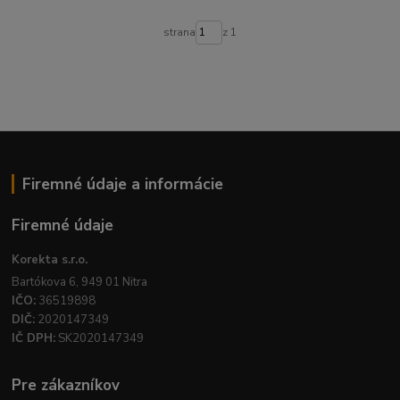
strana
z 1
Firemné údaje a informácie
Firemné údaje
Korekta s.r.o.
Bartókova 6, 949 01 Nitra
IČO:
36519898
DIČ:
2020147349
IČ DPH:
SK2020147349
Pre zákazníkov