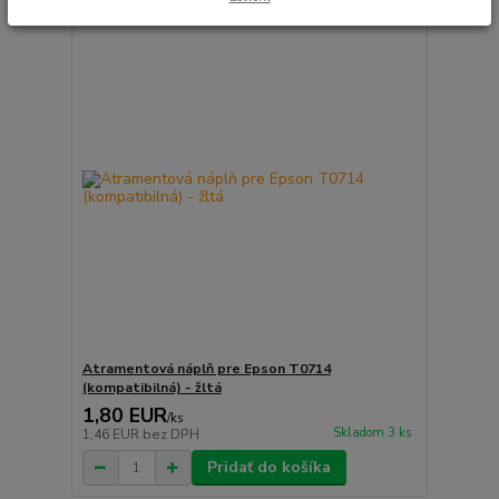
Atramentová náplň pre Epson T0714
(kompatibilná) - žltá
1,80 EUR
/
ks
Skladom 3 ks
1,46 EUR
bez DPH
Pridať do košíka