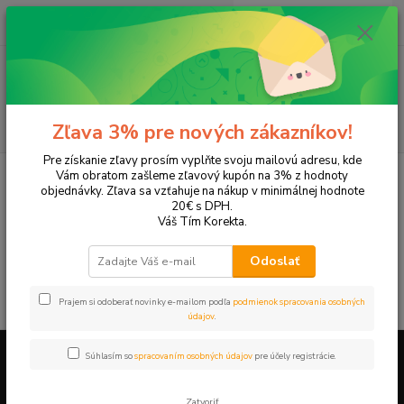
0
ks
EUR
+421 905 615 831
za
0,00 EUR
Menu
Hľadať
Zľava 3% pre nových zákazníkov!
Pre získanie zľavy prosím vyplňte svoju mailovú adresu, kde
Úvod
Tonery a náplne do tlačiarní
Canon
NP 6317
Vám obratom zašleme zľavový kupón na 3% z hodnoty
objednávky. Zľava sa vzťahuje na nákup v minimálnej hodnote
NP 6317
20€ s DPH.
Váš Tím Korekta.
V tejto kategórii nebol nájdený žiadny tovar.
Odoslať
Prajem si odoberať novinky e-mailom podľa
podmienok spracovania osobných
údajov
.
Súhlasím so
spracovaním osobných údajov
pre účely registrácie.
Firemné údaje a informácie
Zatvoriť