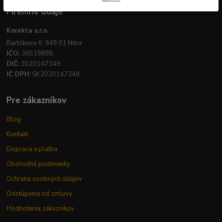
Firemné údaje
Korekta s.r.o.
Bartókova 6, 949 01 Nitra
IČO:
36519898
DIČ:
2020147349
IČ DPH:
SK2020147349
Pre zákazníkov
Blog
Kontakt
Doprava a platba
Obchodné podmienky
Ochrana osobných údajov
Odstúpenie od zmluvy
Hodnotenia zákazníkov