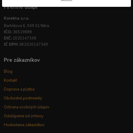
Firemné údaje
Korekta s.r.o.
Bartókova 6, 949 01 Nitra
IČO:
36519898
DIČ:
2020147349
IČ DPH:
SK2020147349
Pre zákazníkov
Blog
Kontakt
Doprava a platba
Obchodné podmienky
Ochrana osobných údajov
Odstúpenie od zmluvy
Hodnotenia zákazníkov