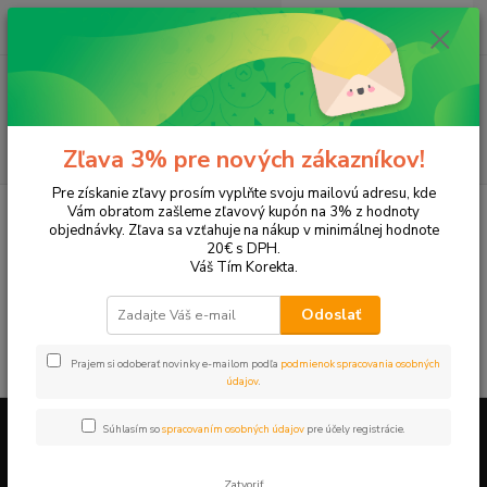
0
ks
EUR
+421 905 615 831
za
0,00 EUR
Menu
Hľadať
Zľava 3% pre nových zákazníkov!
Pre získanie zľavy prosím vyplňte svoju mailovú adresu, kde
Úvod
Tonery a náplne do tlačiarní
Canon
SmartBaseMP730
Vám obratom zašleme zľavový kupón na 3% z hodnoty
objednávky. Zľava sa vzťahuje na nákup v minimálnej hodnote
SmartBaseMP730
20€ s DPH.
Váš Tím Korekta.
V tejto kategórii nebol nájdený žiadny tovar.
Odoslať
Prajem si odoberať novinky e-mailom podľa
podmienok spracovania osobných
údajov
.
Súhlasím so
spracovaním osobných údajov
pre účely registrácie.
Firemné údaje a informácie
Zatvoriť