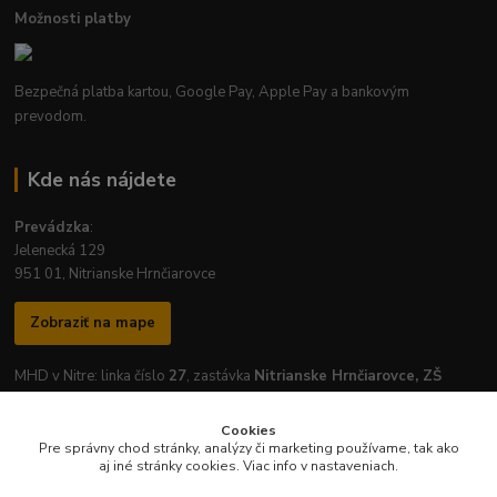
Možnosti platby
Bezpečná platba kartou, Google Pay, Apple Pay a bankovým
prevodom.
Kde nás nájdete
Prevádzka
:
Jelenecká 129
951 01, Nitrianske Hrnčiarovce
Zobraziť na mape
MHD v Nitre: linka číslo
27
, zastávka
Nitrianske Hrnčiarovce, ZŠ
Cookies
Pre správny chod stránky, analýzy či marketing používame, tak ako
aj iné stránky cookies. Viac info v nastaveniach.
Otváracie hodiny prevádzky: