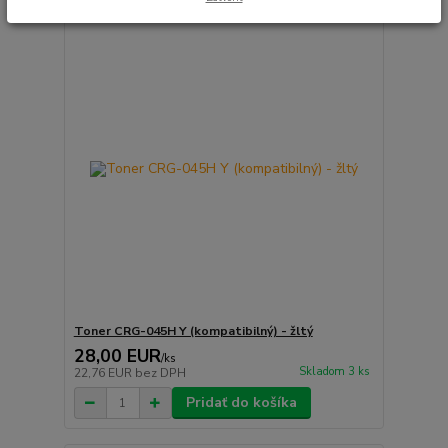
Toner CRG-045H Y (kompatibilný) - žltý
28,00 EUR
/
ks
Skladom 3 ks
22,76 EUR
bez DPH
Pridať do košíka