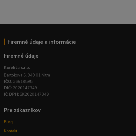
Firemné údaje a informácie
Firemné údaje
Korekta s.r.o.
Bartókova 6, 949 01 Nitra
IČO:
36519898
DIČ:
2020147349
IČ DPH:
SK2020147349
Pre zákazníkov
Blog
Kontakt