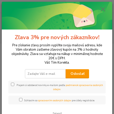
0
ks
+421 905 615 831
za
0,00 EUR
Menu
Hľadať
Zľava 3% pre nových zákazníkov!
Pre získanie zľavy prosím vyplňte svoju mailovú adresu, kde
Úvod
Tonery a náplne do tlačiarní
Canon
i-Sensys LBP610C
Vám obratom zašleme zľavový kupón na 3% z hodnoty
objednávky. Zľava sa vzťahuje na nákup v minimálnej hodnote
i-Sensys LBP610C
20€ s DPH.
Váš Tím Korekta.
Upresniť parametre
Odoslať
Prajem si odoberať novinky e-mailom podľa
podmienok spracovania osobných
Najnovšie
Najlacnejšie
Najdrahšie
údajov
.
Zobrazujem 1-4 z 4
Súhlasím so
spracovaním osobných údajov
pre účely registrácie.
strana
z 1
Zatvoriť