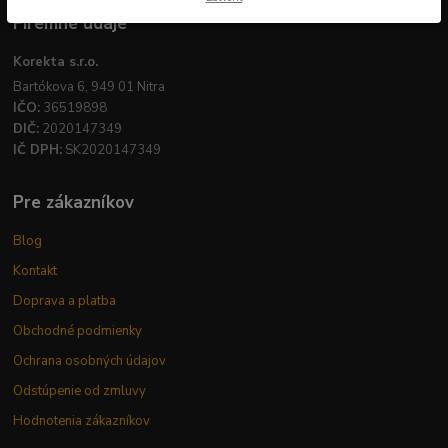
Firemné údaje
Korekta s.r.o.
Bartókova 6, 949 01 Nitra
IČO:
36519898
DIČ:
2020147349
IČ DPH:
SK2020147349
Pre zákazníkov
Blog
Kontakt
Doprava a platba
Obchodné podmienky
Ochrana osobných údajov
Odstúpenie od zmluvy
Hodnotenia zákazníkov