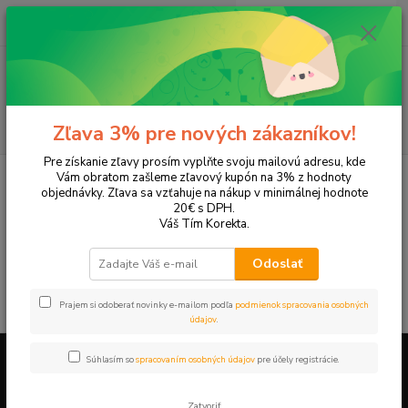
0
ks
EUR
+421 905 615 831
za
0,00 EUR
Menu
Hľadať
Zľava 3% pre nových zákazníkov!
Pre získanie zľavy prosím vyplňte svoju mailovú adresu, kde
Úvod
Tonery a náplne do tlačiarní
LEXMARK
Z35
Vám obratom zašleme zľavový kupón na 3% z hodnoty
objednávky. Zľava sa vzťahuje na nákup v minimálnej hodnote
Z35
20€ s DPH.
Váš Tím Korekta.
V tejto kategórii nebol nájdený žiadny tovar.
Odoslať
Prajem si odoberať novinky e-mailom podľa
podmienok spracovania osobných
údajov
.
Súhlasím so
spracovaním osobných údajov
pre účely registrácie.
Firemné údaje a informácie
Zatvoriť