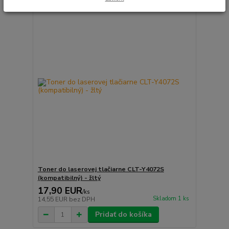
Toner do laserovej tlačiarne CLT-Y4072S
(kompatibilný) - žltý
17,90 EUR
/
ks
Skladom 1 ks
14,55 EUR
bez DPH
Pridať do košíka