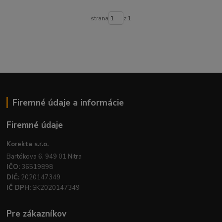
strana
z 1
Firemné údaje a informácie
Firemné údaje
Korekta s.r.o.
Bartókova 6, 949 01 Nitra
IČO:
36519898
DIČ:
2020147349
IČ DPH:
SK2020147349
Pre zákazníkov