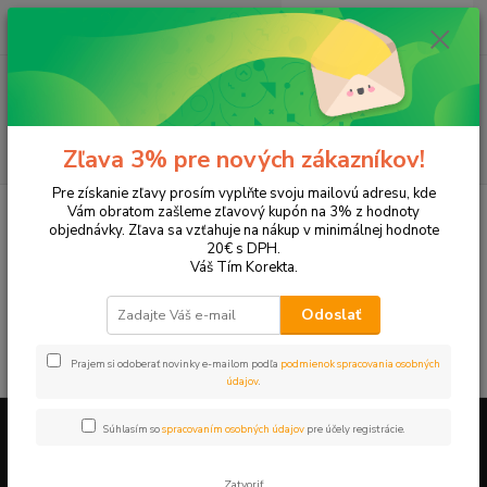
0
ks
+421 905 615 831
za
0,00 EUR
Menu
Hľadať
Zľava 3% pre nových zákazníkov!
Pre získanie zľavy prosím vyplňte svoju mailovú adresu, kde
Úvod
Tonery a náplne do tlačiarní
EPSON
DX8400
Vám obratom zašleme zľavový kupón na 3% z hodnoty
objednávky. Zľava sa vzťahuje na nákup v minimálnej hodnote
DX8400
20€ s DPH.
Váš Tím Korekta.
V tejto kategórii nebol nájdený žiadny tovar.
Odoslať
Prajem si odoberať novinky e-mailom podľa
podmienok spracovania osobných
údajov
.
Súhlasím so
spracovaním osobných údajov
pre účely registrácie.
Firemné údaje a informácie
Zatvoriť