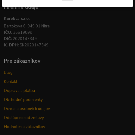
Firemné údaje
Korekta s.r.o.
Bartókova 6, 949 01 Nitra
IČO:
36519898
DIČ:
2020147349
IČ DPH:
SK2020147349
Pre zákazníkov
Blog
Kontakt
Doprava a platba
Obchodné podmienky
Ochrana osobných údajov
Odstúpenie od zmluvy
Hodnotenia zákazníkov