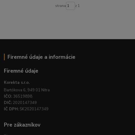
strana
z 1
Firemné údaje a informácie
Firemné údaje
Korekta s.r.o.
Bartókova 6, 949 01 Nitra
IČO:
36519898
DIČ:
2020147349
IČ DPH:
SK2020147349
Pre zákazníkov