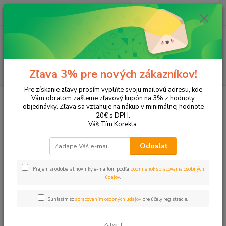
0
ks
EUR
+421 905 615 831
za
0,00 EUR
Menu
Hľadať
Zľava 3% pre nových zákazníkov!
Pre získanie zľavy prosím vyplňte svoju mailovú adresu, kde
Úvod
Tonery a náplne do tlačiarní
Canon
MF-8550CDN
Vám obratom zašleme zľavový kupón na 3% z hodnoty
objednávky. Zľava sa vzťahuje na nákup v minimálnej hodnote
MF-8550CDN
20€ s DPH.
Váš Tím Korekta.
Upresniť parametre
Odoslať
Prajem si odoberať novinky e-mailom podľa
podmienok spracovania osobných
Najnovšie
Najlacnejšie
Najdrahšie
údajov
.
Zobrazujem 1-4 z 4
Súhlasím so
spracovaním osobných údajov
pre účely registrácie.
strana
z 1
Zatvoriť