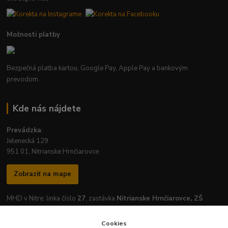
Možnosti platby
Bezpečná platba kartou, Google Pay, Apple Pay a bankovým
prevodom.
Kde nás nájdete
Prevádzka
:
Jelenecká 129
951 01, Nitrianske Hrnčiarovce
Zobraziť na mape
MHD v Nitre: linka číslo
27
, zastávka
Nitrianske Hrnčiarovce, ZŠ
Cookies