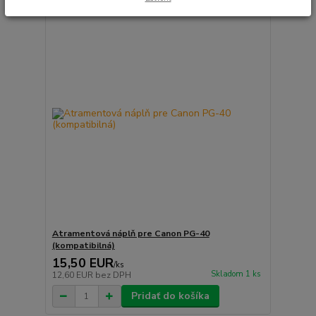
Atramentová náplň pre Canon PG-40
(kompatibilná)
15,50 EUR
/
ks
Skladom 1 ks
12,60 EUR
bez DPH
Pridať do košíka