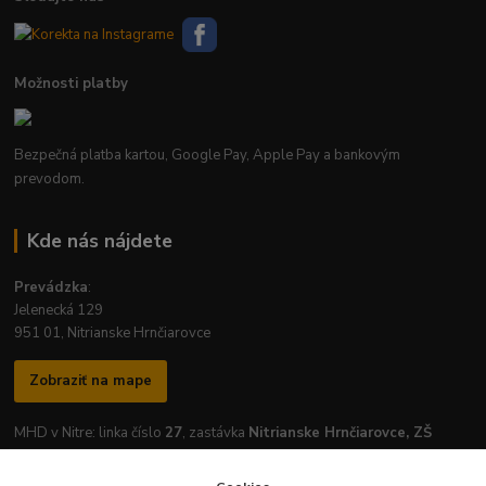
Možnosti platby
Bezpečná platba kartou, Google Pay, Apple Pay a bankovým
prevodom.
Kde nás nájdete
Prevádzka
:
Jelenecká 129
951 01, Nitrianske Hrnčiarovce
Zobraziť na mape
MHD v Nitre: linka číslo
27
, zastávka
Nitrianske Hrnčiarovce, ZŠ