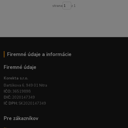
strana
z 1
Firemné údaje a informácie
Firemné údaje
Korekta s.r.o.
Bartókova 6, 949 01 Nitra
IČO:
36519898
DIČ:
2020147349
IČ DPH:
SK2020147349
Pre zákazníkov