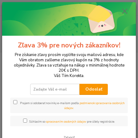
0
ks
EUR
+421 905 615 831
za
0,00 EUR
Menu
Hľadať
Zľava 3% pre nových zákazníkov!
Pre získanie zľavy prosím vyplňte svoju mailovú adresu, kde
Úvod
Tonery a náplne do tlačiarní
Canon
MP190
Vám obratom zašleme zľavový kupón na 3% z hodnoty
objednávky. Zľava sa vzťahuje na nákup v minimálnej hodnote
MP190
20€ s DPH.
Váš Tím Korekta.
Upresniť parametre
Odoslať
Prajem si odoberať novinky e-mailom podľa
podmienok spracovania osobných
Najnovšie
Najlacnejšie
Najdrahšie
údajov
.
Zobrazujem 1-3 z 3
Súhlasím so
spracovaním osobných údajov
pre účely registrácie.
strana
z 1
Zatvoriť