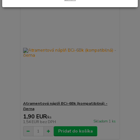
Atramentová náplň BCi-6Bk (kompatibilná) -
čierna
1,90 EUR
/
ks
Skladom 1 ks
1,54 EUR
bez DPH
Pridať do košíka