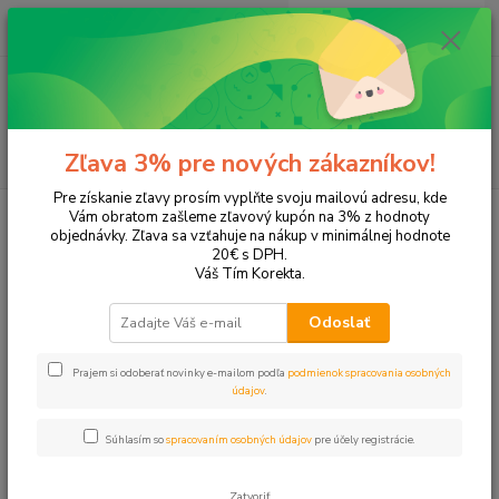
0
ks
EUR
+421 905 615 831
za
0,00 EUR
Menu
Hľadať
Zľava 3% pre nových zákazníkov!
Pre získanie zľavy prosím vyplňte svoju mailovú adresu, kde
Úvod
Tonery a náplne do tlačiarní
Canon
i9100
Vám obratom zašleme zľavový kupón na 3% z hodnoty
objednávky. Zľava sa vzťahuje na nákup v minimálnej hodnote
i9100
20€ s DPH.
Váš Tím Korekta.
Upresniť parametre
Odoslať
Prajem si odoberať novinky e-mailom podľa
podmienok spracovania osobných
Najnovšie
Najlacnejšie
Najdrahšie
údajov
.
Zobrazujem 1-4 z 4
Súhlasím so
spracovaním osobných údajov
pre účely registrácie.
strana
z 1
Zatvoriť