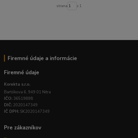
strana
z 1
Firemné údaje a informácie
Firemné údaje
Korekta s.r.o.
Bartókova 6, 949 01 Nitra
IČO:
36519898
DIČ:
2020147349
IČ DPH:
SK2020147349
Pre zákazníkov