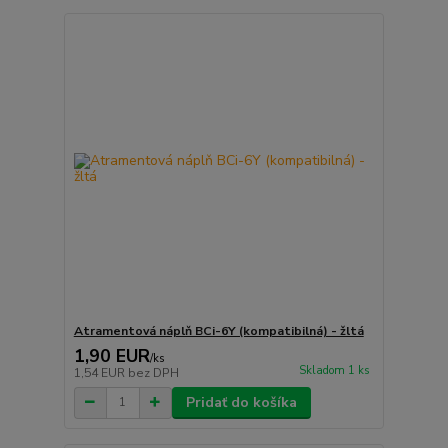
Atramentová náplň BCi-6Y (kompatibilná) - žltá
1,90 EUR
/
ks
Skladom 1 ks
1,54 EUR
bez DPH
Pridať do košíka