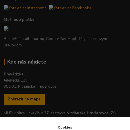
Možnosti platby
Bezpečná platba kartou, Google Pay, Apple Pay a bankovým
prevodom.
Kde nás nájdete
Prevádzka
:
Jelenecká 129
951 01, Nitrianske Hrnčiarovce
Zobraziť na mape
MHD v Nitre: linka číslo
27
, zastávka
Nitrianske Hrnčiarovce, ZŠ
Cookies