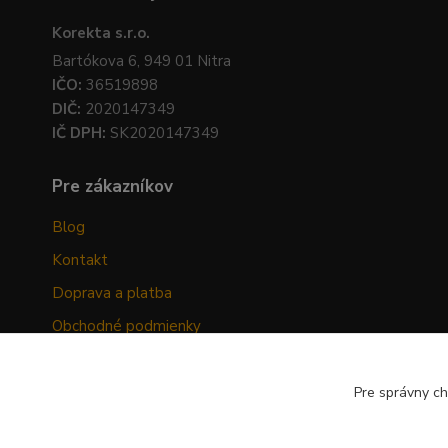
Korekta s.r.o.
Bartókova 6, 949 01 Nitra
IČO:
36519898
DIČ:
2020147349
IČ DPH:
SK2020147349
Pre zákazníkov
Blog
Kontakt
Doprava a platba
Obchodné podmienky
Ochrana osobných údajov
Odstúpenie od zmluvy
Pre správny ch
Hodnotenia zákazníkov