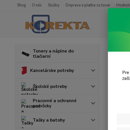
Blog
O nás
Služby
Doprava a platba za tovar
Hodnote
Úvod
T
Tonery a náplne do
tlačiarní
Xpr
Kancelárske potreby
Pre
zaš
Cena:
Školské potreby
Pracovné a ochranné
pomôcky
Tašky a batohy