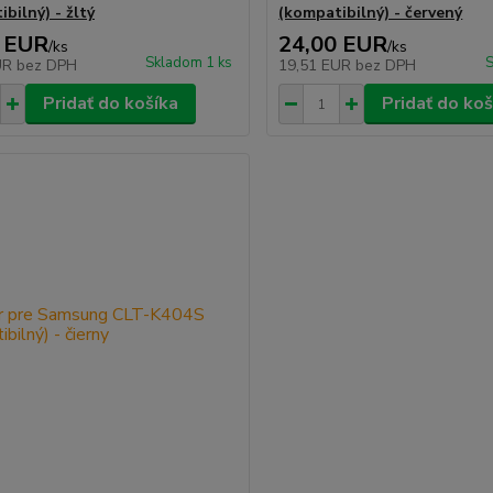
bilný) - žltý
(kompatibilný) - červený
 EUR
24,00 EUR
/
ks
/
ks
Skladom 1 ks
S
UR
bez DPH
19,51 EUR
bez DPH
Pridať do košíka
Pridať do koš