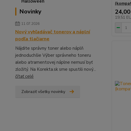
(kompati
Novinky
24,00
19,51 E
11.07.2026
Nový vyhľadávač tonerov a náplní
podľa tlačiarne
Nájdite správny toner alebo náplň
jednoduchšie Výber správneho toneru
alebo atramentovej náplne nemusí byť
zložitý. Na Korekta.sk sme spustili nový...
čítať celé
Zobraziť všetky novinky