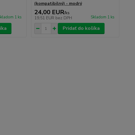
(kompatibilný) - modrý
24,00 EUR
/
ks
kladom 1 ks
Skladom 1 ks
19,51 EUR
bez DPH
íka
Pridať do košíka