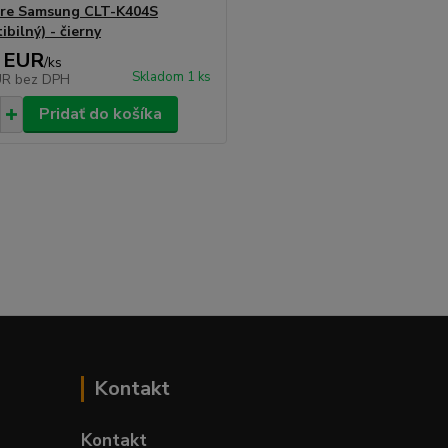
pre Samsung CLT-K404S
bilný) - čierny
 EUR
/
ks
Skladom 1 ks
UR
bez DPH
Pridať do košíka
Kontakt
Kontakt