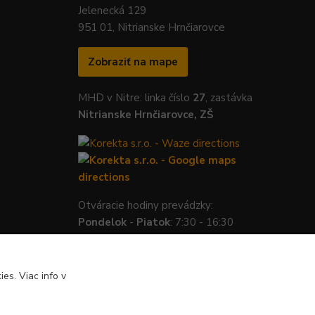
Jelenecká 129
951 01, Nitrianske Hrnčiarovce
Zobraziť na mape
MHD v Nitre: linka číslo
27
, zastávka
Nitrianske Hrnčiarovce, ZŠ
Otváracie hodiny prevádzky:
Pondelok
-
Piatok
: 7:30 - 16:30
es. Viac info v