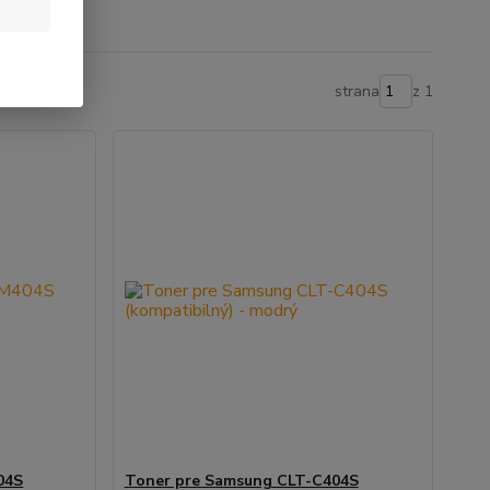
strana
z 1
04S
Toner pre Samsung CLT-C404S