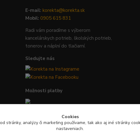
E-mail:
korekta@korekta.sk
Mobil:
0905 615 831
Radi vám poradíme s výberom
kancelárskych potrieb, školských potrieb,
tonerov a náplní do tlačiarní.
Sledujte nás
Možnosti platby
Bezpečná platba kartou, Google Pay,
Cookies
Apple Pay a bankovým prevodom.
od stránky, analýzy či marketing používame, tak ako aj iné stránky cooki
nastaveniach.