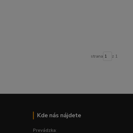
strana
z 1
Kde nás nájdete
Prevádzka
: