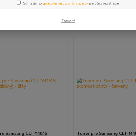
Súhlasím so
spracovaním osobných údajov
pre účely registrácie.
šie
Najlacnejšie
Najdrahšie
Zatvoriť
m 1-4 z 4
re Samsung CLT-Y404S
Toner pre Samsung CLT-M4