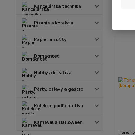
Kancelárska technika
Najnov
Písanie a korekcia
Zobrazuje
Papier a zošity
Domácnosť
Hobby a kreatíva
Párty, oslavy a gastro
Kolekcie podľa motívu
Karneval a Halloween
Toner p