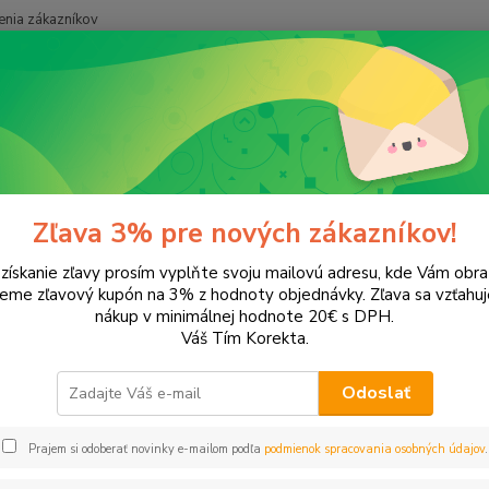
nia zákazníkov
Neviet
Hľadať
+421
onery a náplne do tlačiarní
SAMSUNG
Xpress C480W
ess C480W
Zľava 3% pre nových zákazníkov!
 získanie zľavy prosím vyplňte svoju mailovú adresu, kde Vám obr
leme zľavový kupón na 3% z hodnoty objednávky. Zľava sa vzťahuj
EUR
Od
nákup v minimálnej hodnote 20€ s DPH.
Váš Tím Korekta.
Odoslať
Upresniť parametr
Prajem si odoberať novinky e-mailom podľa
podmienok spracovania osobných údajov
.