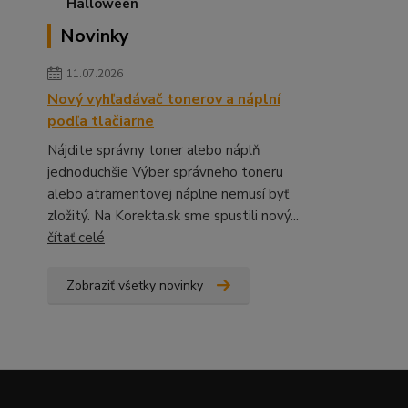
Novinky
11.07.2026
Nový vyhľadávač tonerov a náplní
podľa tlačiarne
Nájdite správny toner alebo náplň
jednoduchšie Výber správneho toneru
alebo atramentovej náplne nemusí byť
zložitý. Na Korekta.sk sme spustili nový...
čítať celé
Zobraziť všetky novinky