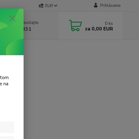
Prihlásenie
EUR
e si rady? Zavolajte.
0
ks
za
0,00 EUR
 905 615 831
atom
e na