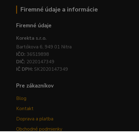
Firemné údaje a informácie
Firemné údaje
Korekta s.r.o.
Bartókova 6, 949 01 Nitra
IČO:
36519898
DIČ:
2020147349
IČ DPH:
SK2020147349
Pre zákazníkov
Blog
Kontakt
Doprava a platba
Obchodné podmienky