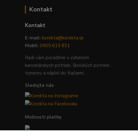
Kontakt
Kontakt
E-mail:
korekta@korekta.sk
Mobil:
0905 615 831
Radi vám poradíme s výberom
kancelárskych potrieb, školských potrieb,
tonerov a náplní do tlačiarní.
Sledujte nás
Možnosti platby