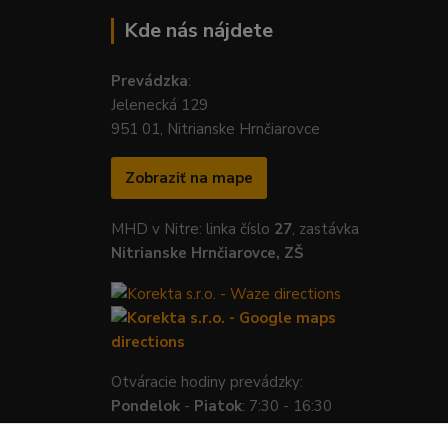
Kde nás nájdete
Prevádzka
:
Jelenecká 129
951 01, Nitrianske Hrnčiarovce
Zobraziť na mape
MHD v Nitre: linka číslo
27
, zastávka
Nitrianske Hrnčiarovce, ZŠ
Otváracie hodiny prevádzky:
Pondelok
-
Piatok
: 7:30 - 16:30