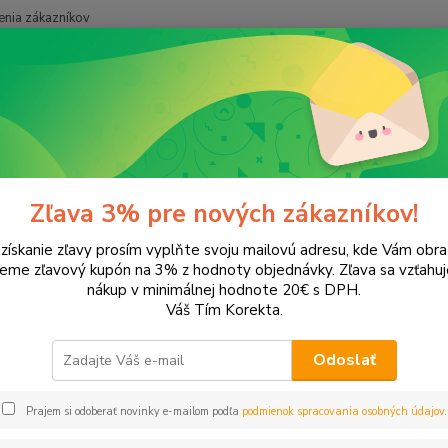
nia zákazníkov
Neviet
Hľadať
+421
onery a náplne do tlačiarní
Canon
iR 1510
510
Zľava 3% pre nových zákazníkov!
 získanie zľavy prosím vyplňte svoju mailovú adresu, kde Vám obr
ategórii nebol nájdený žiadny tovar.
leme zľavový kupón na 3% z hodnoty objednávky. Zľava sa vzťahuj
nákup v minimálnej hodnote 20€ s DPH.
Váš Tím Korekta.
Odoslať
Prajem si odoberať novinky e-mailom podľa
podmienok spracovania osobných údajov
.