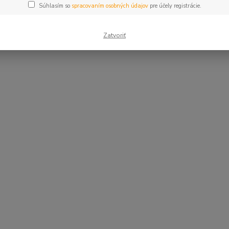
Súhlasím so
spracovaním osobných údajov
pre účely registrácie.
Zatvoriť