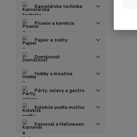
Kancelárska technika
Písanie a korekcia
Papier a zošity
Domácnosť
Hobby a kreatíva
Párty, oslavy a gastro
Kolekcie podľa motívu
Karneval a Halloween