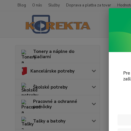
Blog
O nás
Služby
Doprava a platba za tovar
Hodnote
Úvod
T
Tonery a náplne do
tlačiarní
iR 1
Kancelárske potreby
Pre
V tejto k
zaš
Školské potreby
Pracovné a ochranné
pomôcky
Tašky a batohy