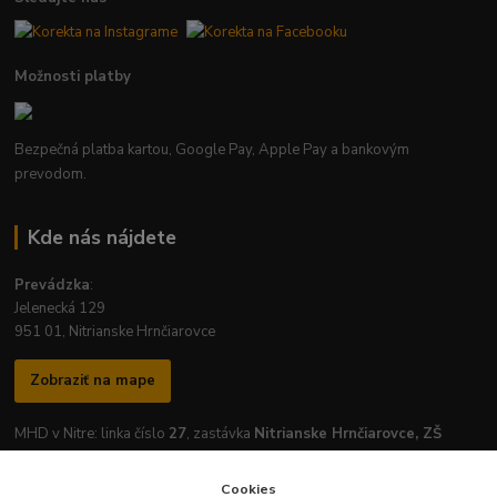
Možnosti platby
Bezpečná platba kartou, Google Pay, Apple Pay a bankovým
prevodom.
Kde nás nájdete
Prevádzka
:
Jelenecká 129
951 01, Nitrianske Hrnčiarovce
Zobraziť na mape
MHD v Nitre: linka číslo
27
, zastávka
Nitrianske Hrnčiarovce, ZŠ
Cookies