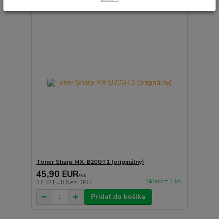
Toner Sharp MX-B20GT1 (originálny)
45,90 EUR
/
ks
Skladom 1 ks
37,32 EUR
bez DPH
Pridať do košíka