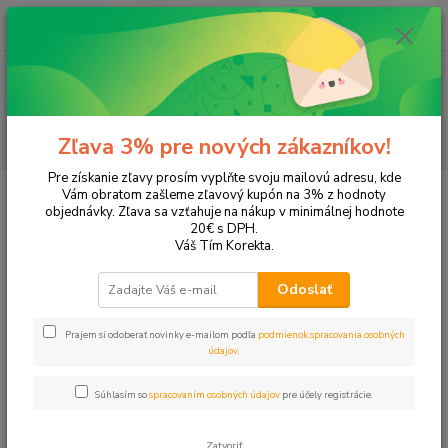
0
ks
EUR
+421 905 615 831
za
0,00 EUR
Menu
Hľadať
Zľava 3% pre nových zákazníkov!
Pre získanie zľavy prosím vyplňte svoju mailovú adresu, kde
Úvod
Tonery a náplne do tlačiarní
Sharp
MX-B200
Vám obratom zašleme zľavový kupón na 3% z hodnoty
objednávky. Zľava sa vzťahuje na nákup v minimálnej hodnote
MX-B200
20€ s DPH.
Váš Tím Korekta.
Upresniť parametre
Odoslať
Prajem si odoberať novinky e-mailom podľa
podmienok spracovania osobných
Najnovšie
Najlacnejšie
Najdrahšie
údajov
.
Zobrazujem 1-1 z 1
Súhlasím so
spracovaním osobných údajov
pre účely registrácie.
strana
z 1
Zatvoriť