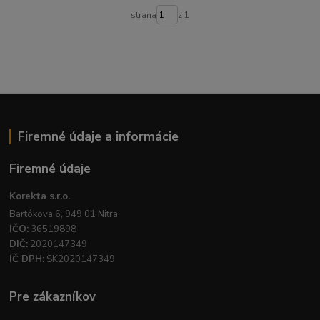
strana
z 1
Firemné údaje a informácie
Firemné údaje
Korekta s.r.o.
Bartókova 6, 949 01 Nitra
IČO:
36519898
DIČ:
2020147349
IČ DPH:
SK2020147349
Pre zákazníkov