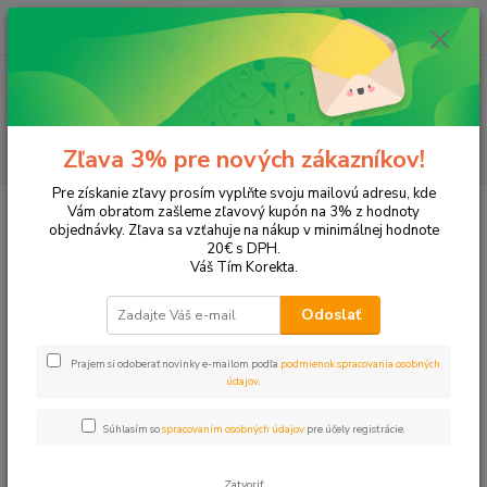
0
ks
+421 905 615 831
za
0,00 EUR
Menu
Hľadať
Zľava 3% pre nových zákazníkov!
Pre získanie zľavy prosím vyplňte svoju mailovú adresu, kde
Úvod
Tonery a náplne do tlačiarní
SAMSUNG
SL-M2885
Vám obratom zašleme zľavový kupón na 3% z hodnoty
objednávky. Zľava sa vzťahuje na nákup v minimálnej hodnote
SL-M2885
20€ s DPH.
Váš Tím Korekta.
Upresniť parametre
Odoslať
Prajem si odoberať novinky e-mailom podľa
podmienok spracovania osobných
Najnovšie
Najlacnejšie
Najdrahšie
údajov
.
Zobrazujem 1-2 z 2
Súhlasím so
spracovaním osobných údajov
pre účely registrácie.
strana
z 1
Zatvoriť