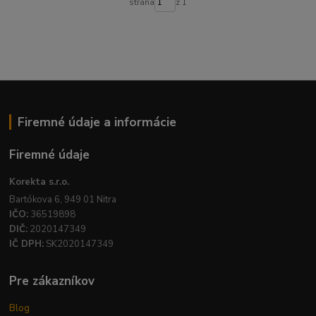
strana
z 1
Firemné údaje a informácie
Firemné údaje
Korekta s.r.o.
Bartókova 6, 949 01 Nitra
IČO:
36519898
DIČ:
2020147349
IČ DPH:
SK2020147349
Pre zákazníkov
Blog