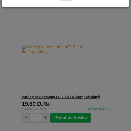
Valec pre Samsung MLT-R116 (kompatibilný)
19,80 EUR
/
ks
Skladom 2 ks
16,10 EUR
bez DPH
Pridať do košíka