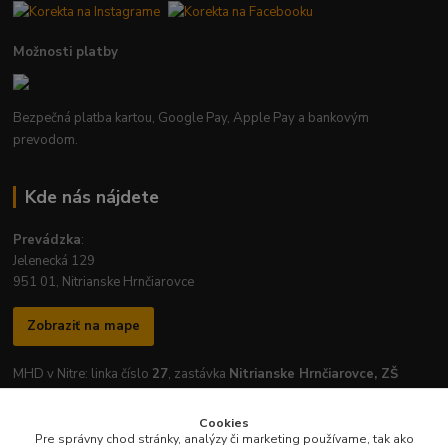
Možnosti platby
Bezpečná platba kartou, Google Pay, Apple Pay a bankovým
prevodom.
Kde nás nájdete
Prevádzka
:
Jelenecká 129
951 01, Nitrianske Hrnčiarovce
Zobraziť na mape
MHD v Nitre: linka číslo
27
, zastávka
Nitrianske Hrnčiarovce, ZŠ
Cookies
Pre správny chod stránky, analýzy či marketing používame, tak ako