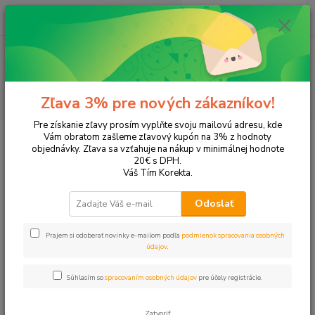
0
ks
EUR
+421 905 615 831
za
0,00 EUR
Menu
Hľadať
Zľava 3% pre nových zákazníkov!
Pre získanie zľavy prosím vyplňte svoju mailovú adresu, kde
Úvod
Tonery a náplne do tlačiarní
SAMSUNG
ML-2851
Vám obratom zašleme zľavový kupón na 3% z hodnoty
objednávky. Zľava sa vzťahuje na nákup v minimálnej hodnote
ML-2851
20€ s DPH.
Váš Tím Korekta.
Upresniť parametre
Odoslať
Prajem si odoberať novinky e-mailom podľa
podmienok spracovania osobných
Najnovšie
Najlacnejšie
Najdrahšie
údajov
.
Zobrazujem 1-1 z 1
Súhlasím so
spracovaním osobných údajov
pre účely registrácie.
strana
z 1
Zatvoriť