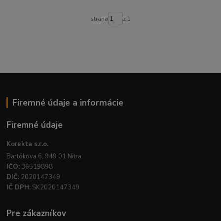
strana
z 1
Firemné údaje a informácie
Firemné údaje
Korekta s.r.o.
Bartókova 6, 949 01 Nitra
IČO:
36519898
DIČ:
2020147349
IČ DPH:
SK2020147349
Pre zákazníkov