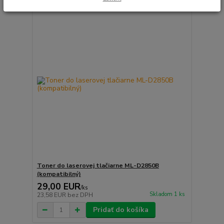
Toner do laserovej tlačiarne ML-D2850B
(kompatibilný)
29,00 EUR
/
ks
Skladom 1 ks
23,58 EUR
bez DPH
Pridať do košíka