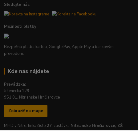
Sledujte nás
Možnosti platby
Bezpečná platba kartou, Google Pay, Apple Pay a bankovým
prevodom.
Kde nás nájdete
Prevádzka
:
Jelenecká 129
951 01, Nitrianske Hrnčiarovce
Zobraziť na mape
MHD v Nitre: linka číslo
27
, zastávka
Nitrianske Hrnčiarovce, ZŠ