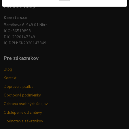
Firemné údaje
Korekta s.r.o.
Bartókova 6, 949 01 Nitra
IČO:
36519898
DIČ:
2020147349
IČ DPH:
SK2020147349
Pre zákazníkov
Blog
Kontakt
Doprava a platba
Obchodné podmienky
Ochrana osobných údajov
Odstúpenie od zmluvy
Hodnotenia zákazníkov