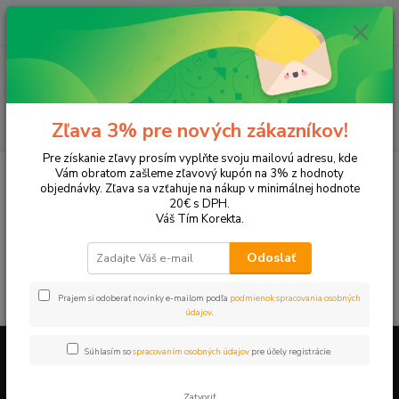
0
ks
EUR
+421 905 615 831
za
0,00 EUR
Menu
Hľadať
Zľava 3% pre nových zákazníkov!
Pre získanie zľavy prosím vyplňte svoju mailovú adresu, kde
Úvod
Tonery a náplne do tlačiarní
Canon
NP 6216
Vám obratom zašleme zľavový kupón na 3% z hodnoty
objednávky. Zľava sa vzťahuje na nákup v minimálnej hodnote
NP 6216
20€ s DPH.
Váš Tím Korekta.
V tejto kategórii nebol nájdený žiadny tovar.
Odoslať
Prajem si odoberať novinky e-mailom podľa
podmienok spracovania osobných
údajov
.
Súhlasím so
spracovaním osobných údajov
pre účely registrácie.
Firemné údaje a informácie
Zatvoriť