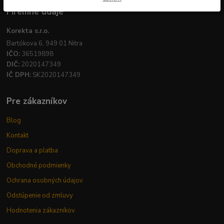
Firemné údaje
Korekta s.r.o.
Bartókova 6, 949 01 Nitra
IČO:
36519898
DIČ:
2020147349
IČ DPH:
SK2020147349
Pre zákazníkov
Blog
Kontakt
Doprava a platba
Obchodné podmienky
Ochrana osobných údajov
Odstúpenie od zmluvy
Hodnotenia zákazníkov