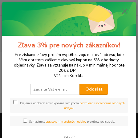
0
ks
EUR
+421 905 615 831
za
0,00 EUR
Menu
Hľadať
Zľava 3% pre nových zákazníkov!
Pre získanie zľavy prosím vyplňte svoju mailovú adresu, kde
Úvod
Tonery a náplne do tlačiarní
KYOCERA
FS 9520
Vám obratom zašleme zľavový kupón na 3% z hodnoty
objednávky. Zľava sa vzťahuje na nákup v minimálnej hodnote
FS 9520
20€ s DPH.
Váš Tím Korekta.
V tejto kategórii nebol nájdený žiadny tovar.
Odoslať
Prajem si odoberať novinky e-mailom podľa
podmienok spracovania osobných
údajov
.
Súhlasím so
spracovaním osobných údajov
pre účely registrácie.
Firemné údaje a informácie
Zatvoriť