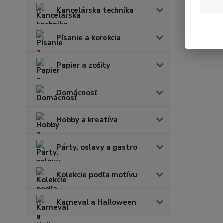
Kancelárska technika
Písanie a korekcia
Papier a zošity
Domácnosť
Hobby a kreatíva
Párty, oslavy a gastro
Kolekcie podľa motívu
Karneval a Halloween