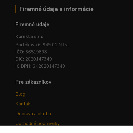
Firemné údaje a informácie
Firemné údaje
Korekta s.r.o.
Bartókova 6, 949 01 Nitra
IČO:
36519898
DIČ:
2020147349
IČ DPH:
SK2020147349
Pre zákazníkov
Blog
Kontakt
Doprava a platba
Obchodné podmienky