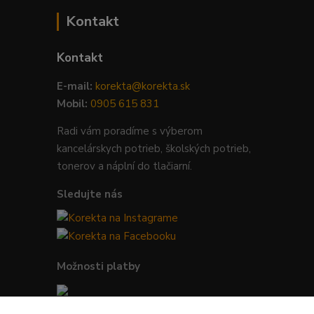
Kontakt
Kontakt
E-mail:
korekta@korekta.sk
Mobil:
0905 615 831
Radi vám poradíme s výberom
kancelárskych potrieb, školských potrieb,
tonerov a náplní do tlačiarní.
Sledujte nás
Možnosti platby