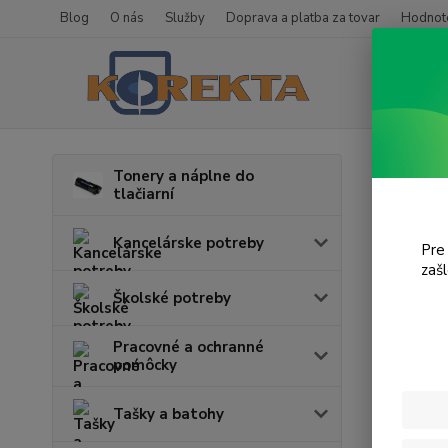
Blog
O nás
Služby
Doprava a platba za tovar
Hodnote
Úvod
T
Tonery a náplne do
tlačiarní
Page
Kancelárske potreby
Pre
V tejto k
zaš
Školské potreby
Pracovné a ochranné
pomôcky
Tašky a batohy