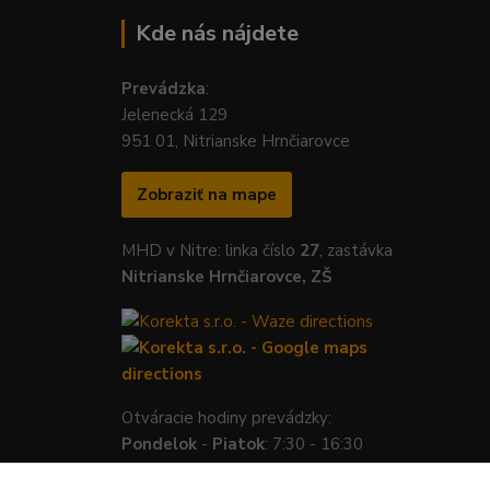
Kde nás nájdete
Prevádzka
:
Jelenecká 129
951 01, Nitrianske Hrnčiarovce
Zobraziť na mape
MHD v Nitre: linka číslo
27
, zastávka
Nitrianske Hrnčiarovce, ZŠ
Otváracie hodiny prevádzky:
Pondelok
-
Piatok
: 7:30 - 16:30