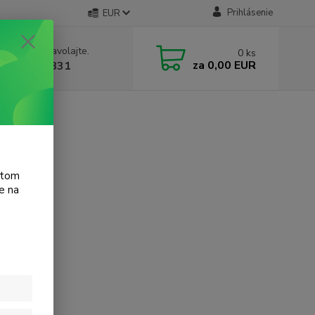
Prihlásenie
EUR
e si rady? Zavolajte.
0
ks
za
0,00 EUR
 905 615 831
atom
e na