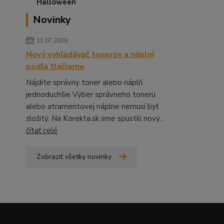
Novinky
11.07.2026
Nový vyhľadávač tonerov a náplní
podľa tlačiarne
Nájdite správny toner alebo náplň
jednoduchšie Výber správneho toneru
alebo atramentovej náplne nemusí byť
zložitý. Na Korekta.sk sme spustili nový...
čítať celé
Zobraziť všetky novinky