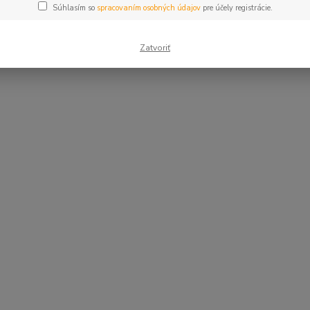
Súhlasím so
spracovaním osobných údajov
pre účely registrácie.
Zatvoriť