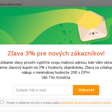
nia zákazníkov
Neviet
Hľadať
+421
onery a náplne do tlačiarní
Konica Minolta
Page Pro 1350
 Pro 1350
Zľava 3% pre nových zákazníkov!
 získanie zľavy prosím vyplňte svoju mailovú adresu, kde Vám obr
ategórii nebol nájdený žiadny tovar.
leme zľavový kupón na 3% z hodnoty objednávky. Zľava sa vzťahuj
nákup v minimálnej hodnote 20€ s DPH.
Váš Tím Korekta.
Odoslať
Prajem si odoberať novinky e-mailom podľa
podmienok spracovania osobných údajov
.