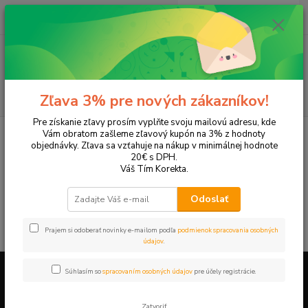
0
ks
EUR
+421 905 615 831
za
0,00 EUR
Menu
Hľadať
Zľava 3% pre nových zákazníkov!
Pre získanie zľavy prosím vyplňte svoju mailovú adresu, kde
Úvod
Tonery a náplne do tlačiarní
Panasonic
KX-FM205
Vám obratom zašleme zľavový kupón na 3% z hodnoty
objednávky. Zľava sa vzťahuje na nákup v minimálnej hodnote
KX-FM205
20€ s DPH.
Váš Tím Korekta.
V tejto kategórii nebol nájdený žiadny tovar.
Odoslať
Prajem si odoberať novinky e-mailom podľa
podmienok spracovania osobných
údajov
.
Súhlasím so
spracovaním osobných údajov
pre účely registrácie.
Firemné údaje a informácie
Zatvoriť