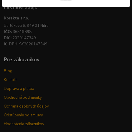
Firemné údaje
Korekta s.r.o.
Bartókova 6, 949 01 Nitra
IČO:
36519898
DIČ:
2020147349
IČ DPH:
SK2020147349
Pre zákazníkov
Blog
Kontakt
Doprava a platba
Obchodné podmienky
Ochrana osobných údajov
Odstúpenie od zmluvy
Hodnotenia zákazníkov