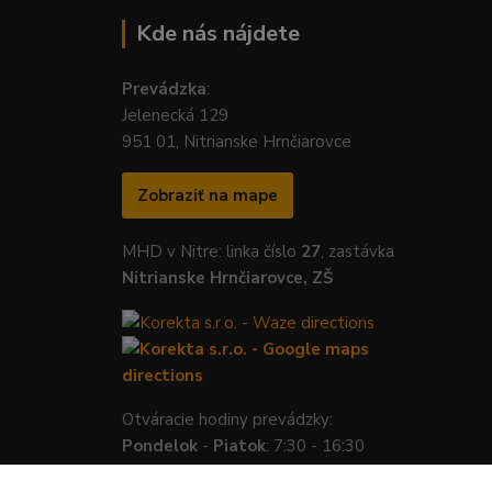
Kde nás nájdete
Prevádzka
:
Jelenecká 129
951 01, Nitrianske Hrnčiarovce
Zobraziť na mape
MHD v Nitre: linka číslo
27
, zastávka
Nitrianske Hrnčiarovce, ZŠ
Otváracie hodiny prevádzky:
Pondelok
-
Piatok
: 7:30 - 16:30