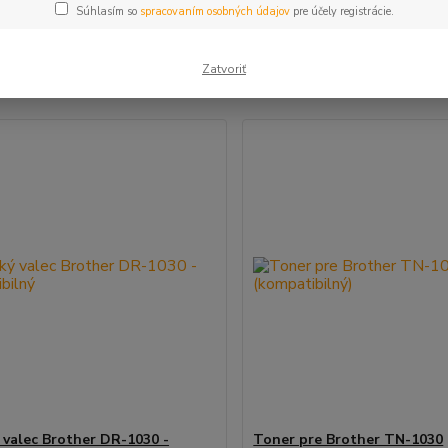
Súhlasím so
spracovaním osobných údajov
pre účely registrácie.
šie
Najlacnejšie
Najdrahšie
Zatvoriť
m 1-2 z 2
 valec Brother DR-1030 -
Toner pre Brother TN-1030