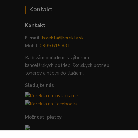
Kontakt
Kontakt
E-mail:
korekta@korekta.sk
Mobil:
0905 615 831
Radi vám poradíme s výberom
kancelárskych potrieb, školských potrieb,
tonerov a náplní do tlačiarní.
Sledujte nás
Možnosti platby