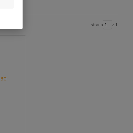
strana
z 1