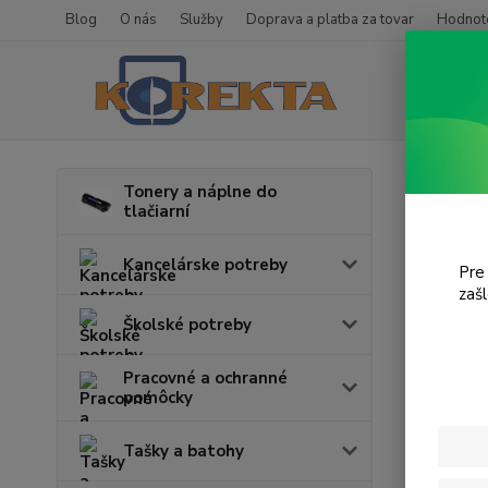
Blog
O nás
Služby
Doprava a platba za tovar
Hodnote
Úvod
T
Tonery a náplne do
tlačiarní
HL-
Kancelárske potreby
Pre
zaš
Cena:
Školské potreby
Pracovné a ochranné
pomôcky
Tašky a batohy