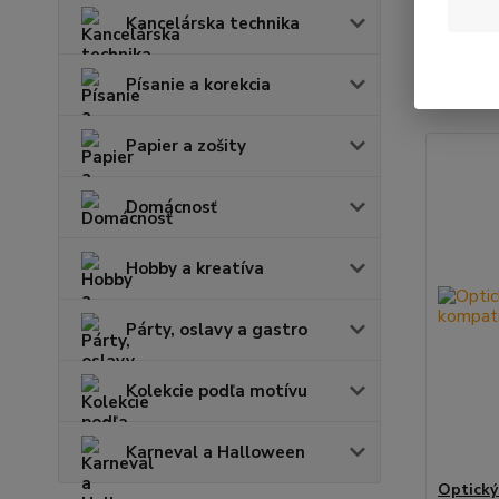
Kancelárska technika
Najnov
Písanie a korekcia
Zobrazuje
Papier a zošity
Domácnosť
Hobby a kreatíva
Párty, oslavy a gastro
Kolekcie podľa motívu
Karneval a Halloween
Optický