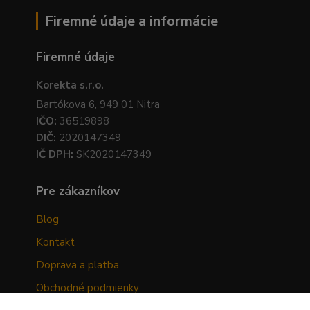
Firemné údaje a informácie
Firemné údaje
Korekta s.r.o.
Bartókova 6, 949 01 Nitra
IČO:
36519898
DIČ:
2020147349
IČ DPH:
SK2020147349
Pre zákazníkov
Blog
Kontakt
Doprava a platba
Obchodné podmienky