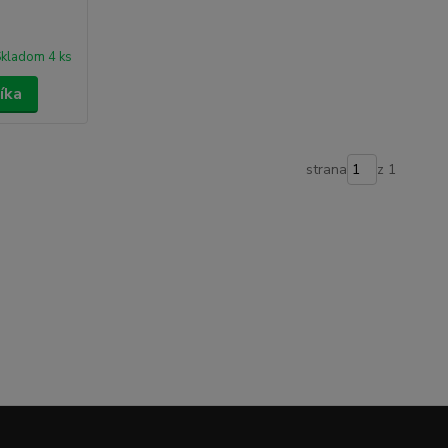
kladom 4 ks
íka
strana
z 1