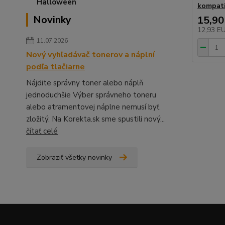
kompati
Novinky
15,90
12,93 E
11.07.2026
Nový vyhľadávač tonerov a náplní
podľa tlačiarne
Nájdite správny toner alebo náplň
jednoduchšie Výber správneho toneru
alebo atramentovej náplne nemusí byť
zložitý. Na Korekta.sk sme spustili nový...
čítať celé
Zobraziť všetky novinky