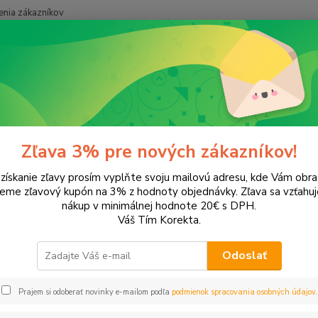
nia zákazníkov
Neviet
Hľadať
+421
onery a náplne do tlačiarní
Brother
HL-1110
1110
Zľava 3% pre nových zákazníkov!
 získanie zľavy prosím vyplňte svoju mailovú adresu, kde Vám obr
leme zľavový kupón na 3% z hodnoty objednávky. Zľava sa vzťahuj
EUR
Od
nákup v minimálnej hodnote 20€ s DPH.
Váš Tím Korekta.
Odoslať
Upresniť parametr
Prajem si odoberať novinky e-mailom podľa
podmienok spracovania osobných údajov
.