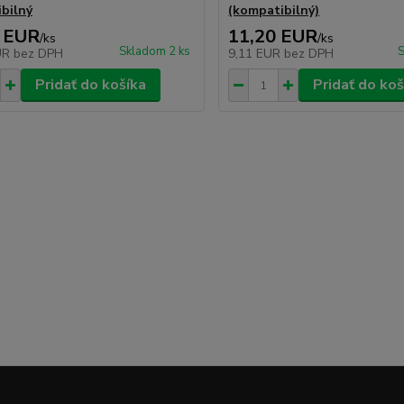
bilný
(kompatibilný)
 EUR
11,20 EUR
/
ks
/
ks
Skladom 2 ks
S
UR
bez DPH
9,11 EUR
bez DPH
Pridať do košíka
Pridať do koš