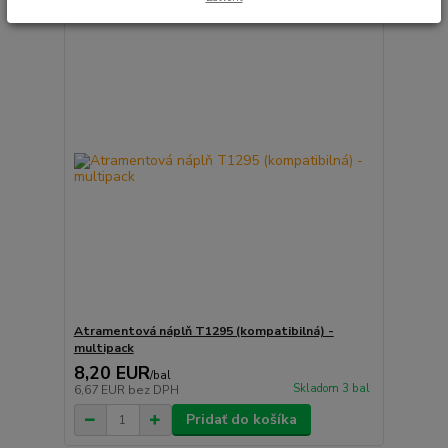
Atramentová náplň T1295 (kompatibilná) -
multipack
8,20 EUR
/
bal
Skladom 3 bal
6,67 EUR
bez DPH
Pridať do košíka