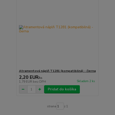
Atramentová náplň T1281 (kompatibilná) - čierna
2,20 EUR
/
ks
Skladom 2 ks
1,79 EUR
bez DPH
Pridať do košíka
strana
z 1