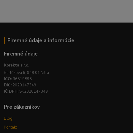
Firemné údaje a informácie
Firemné údaje
Korekta s.r.o.
Bartókova 6, 949 01 Nitra
IČO:
36519898
DIČ:
2020147349
IČ DPH:
SK2020147349
Pre zákazníkov
Blog
Kontakt