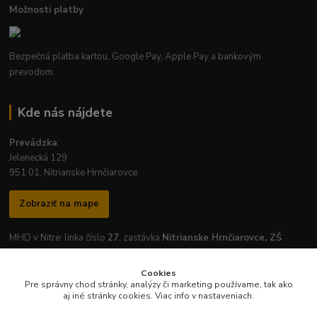
Možnosti platby
Bezpečná platba kartou, Google Pay, Apple Pay a bankovým
prevodom.
Kde nás nájdete
Prevádzka
:
Jelenecká 129
951 01, Nitrianske Hrnčiarovce
Zobraziť na mape
MHD v Nitre: linka číslo
27
, zastávka
Nitrianske Hrnčiarovce, ZŠ
Cookies
Pre správny chod stránky, analýzy či marketing používame, tak ako
aj iné stránky cookies. Viac info v nastaveniach.
Otváracie hodiny prevádzky: