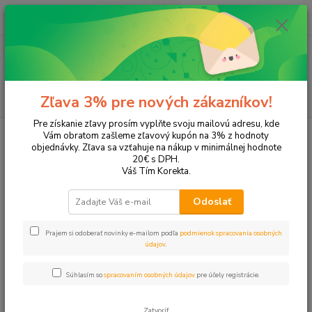
0
ks
EUR
+421 905 615 831
za
0,00 EUR
Menu
Hľadať
Zľava 3% pre nových zákazníkov!
Pre získanie zľavy prosím vyplňte svoju mailovú adresu, kde
Úvod
Tonery a náplne do tlačiarní
EPSON
Stylus SX420W
Vám obratom zašleme zľavový kupón na 3% z hodnoty
objednávky. Zľava sa vzťahuje na nákup v minimálnej hodnote
Stylus SX420W
20€ s DPH.
Váš Tím Korekta.
Upresniť parametre
Odoslať
Prajem si odoberať novinky e-mailom podľa
podmienok spracovania osobných
Najnovšie
Najlacnejšie
Najdrahšie
údajov
.
Zobrazujem 1-9 z 9
Súhlasím so
spracovaním osobných údajov
pre účely registrácie.
strana
z 1
Zatvoriť