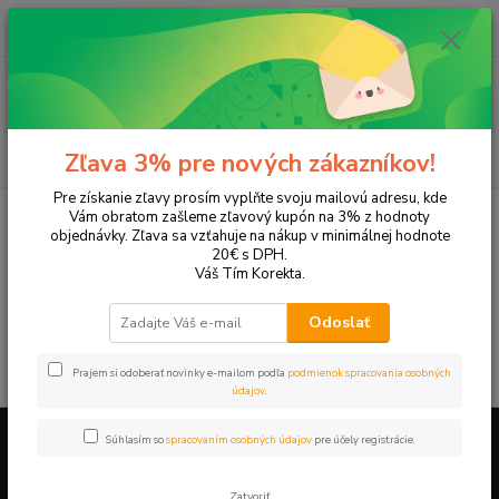
0
ks
EUR
+421 905 615 831
za
0,00 EUR
Menu
Hľadať
Zľava 3% pre nových zákazníkov!
Pre získanie zľavy prosím vyplňte svoju mailovú adresu, kde
Úvod
Tonery a náplne do tlačiarní
Canon
MP L90
Vám obratom zašleme zľavový kupón na 3% z hodnoty
objednávky. Zľava sa vzťahuje na nákup v minimálnej hodnote
MP L90
20€ s DPH.
Váš Tím Korekta.
V tejto kategórii nebol nájdený žiadny tovar.
Odoslať
Prajem si odoberať novinky e-mailom podľa
podmienok spracovania osobných
údajov
.
Súhlasím so
spracovaním osobných údajov
pre účely registrácie.
Firemné údaje a informácie
Zatvoriť