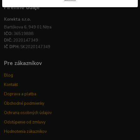
Firemné údaje
Korekta s.r.o.
Bartókova 6, 949 01 Nitra
IČO:
36519898
DIČ:
2020147349
IČ DPH:
SK2020147349
Pre zákazníkov
Blog
Kontakt
Doprava a platba
Obchodné podmienky
Ochrana osobných údajov
Odstúpenie od zmluvy
Hodnotenia zákazníkov