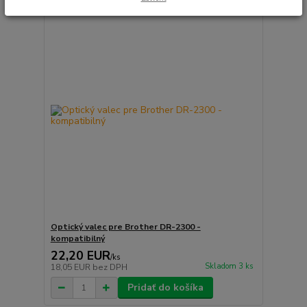
Optický valec pre Brother DR-2300 -
kompatibilný
22,20 EUR
/
ks
Skladom 3 ks
18,05 EUR
bez DPH
Pridať do košíka