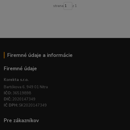
strana
z 1
Firemné údaje a informácie
Firemné údaje
Korekta s.r.o.
Bartókova 6, 949 01 Nitra
IČO:
36519898
DIČ:
2020147349
IČ DPH:
SK2020147349
Pre zákazníkov