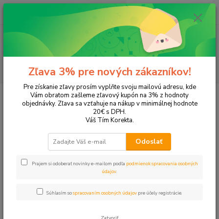
0
ks
EUR
+421 905 615 831
za
0,00 EUR
Menu
Hľadať
Zľava 3% pre nových zákazníkov!
Pre získanie zľavy prosím vyplňte svoju mailovú adresu, kde
Úvod
Tonery a náplne do tlačiarní
Brother
DCP-L2520DW
Vám obratom zašleme zľavový kupón na 3% z hodnoty
objednávky. Zľava sa vzťahuje na nákup v minimálnej hodnote
DCP-L2520DW
20€ s DPH.
Váš Tím Korekta.
Upresniť parametre
Odoslať
Prajem si odoberať novinky e-mailom podľa
podmienok spracovania osobných
Najnovšie
Najlacnejšie
Najdrahšie
údajov
.
Zobrazujem 1-2 z 2
Súhlasím so
spracovaním osobných údajov
pre účely registrácie.
strana
z 1
Zatvoriť