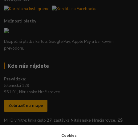
Možnosti platby
Bezpečná platba kartou, Google Pay, Apple Pay a bankovým
prevodom.
Kde nás nájdete
Prevádzka
:
Jelenecká 129
951 01, Nitrianske Hrnčiarovce
Zobraziť na mape
MHD v Nitre: linka číslo
27
, zastávka
Nitrianske Hrnčiarovce, ZŠ
Cookies