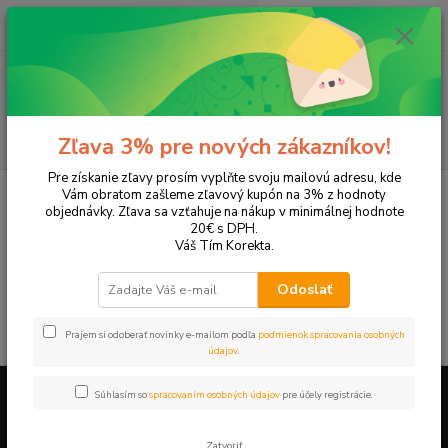
0
ks
+421 905 615 831
za
0,00 EUR
Menu
Hľadať
Zľava 3% pre nových zákazníkov!
Pre získanie zľavy prosím vyplňte svoju mailovú adresu, kde
Úvod
Tonery a náplne do tlačiarní
Sharp
M150
Vám obratom zašleme zľavový kupón na 3% z hodnoty
objednávky. Zľava sa vzťahuje na nákup v minimálnej hodnote
M150
20€ s DPH.
Váš Tím Korekta.
V tejto kategórii nebol nájdený žiadny tovar.
Odoslať
Prajem si odoberať novinky e-mailom podľa
podmienok spracovania osobných
údajov
.
Súhlasím so
spracovaním osobných údajov
pre účely registrácie.
Firemné údaje a informácie
Zatvoriť