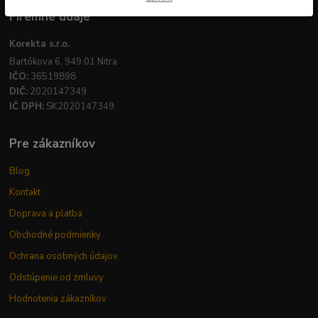
Firemné údaje
Korekta s.r.o.
Bartókova 6, 949 01 Nitra
IČO:
36519898
DIČ:
2020147349
IČ DPH:
SK2020147349
Pre zákazníkov
Blog
Kontakt
Doprava a platba
Obchodné podmienky
Ochrana osobných údajov
Odstúpenie od zmluvy
Hodnotenia zákazníkov